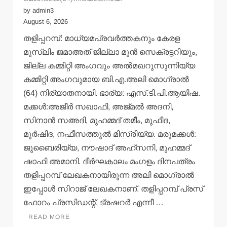
by admin3
August 6, 2026
തളിപ്പറമ്പ്: മാധ്യമപ്രവര്‍ത്തകനും കേരള
മുസ്ലിം ജമാഅത് ജില്ലാ മുന്‍ സെക്രട്ടറിയും,
ജില്ല കമ്മിറ്റി അംഗവും അല്‍മഖറുസുന്നിയ്യ
കമ്മിറ്റി അംഗവുമായ ബി.എ.അലി മൊഗ്രാല്‍
(64) നിര്യാതനായി. ഭാര്യ: എസ്.ടി.പി.ആയിഷ.
മക്കള്‍:അജീര്‍ സഖാഫി, അജ്മല്‍ അദനി,
സിനാന്‍ സഅദി, മുഹമ്മദ് തമീം, മുഫീദ,
മുര്‍ഷിദ, നഫീസത്തുല്‍ മിസ്രിയ്യ. മരുമക്കള്‍:
ജുബൈരിയ്യ, നൗഷാദ് അഹ്സനി, മുഹമ്മദ്
ഷാഫി അമാനി. ദീര്‍ഘകാലം മംഗളം ദിനപത്രം
തളിപ്പറമ്പ് ലേഖകനായിരുന്ന അലി മൊഗ്രാല്‍
ഇപ്പോള്‍ സിറാജ് ലേഖകനാണ്. തളിപ്പറമ്പ് പ്രസ്
ഫോറം പ്രസിഡന്റ്, ട്രഷറര്‍ എന്നീ …
READ MORE