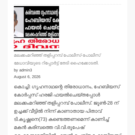
മലക്കംമറിഞ്ഞ് തളിപ്പറമ്പ് പോലീസ്-പോലീസ്
മേധാവിയുടെ റിപ്പോര്‍ട്ട് തേടി ഹൈക്കോടതി.
by admin3
August 6, 2026
കൊച്ചി: ഗൃഹനാഥന്റെ തിരോധാനം, ഹേബിയസ്
കോര്‍പ്പസ് ഹരജി ഫയല്‍ചെയ്തപ്പോള്‍
മലക്കംമറിഞ്ഞ് തളിപ്പറമ്പ് പോലീസ്. ജൂണ്‍-28 ന്
ഉച്ചക്ക് വീട്ടില്‍ നിന്ന് കാണാതായ പിതാവ്
ടി.കൃഷ്ണനെ(73) കണ്ടെത്തണമെന്ന് കാണിച്ച്
മകന്‍ കരിമ്പത്തെ വി.വി.രൂപേഷ്