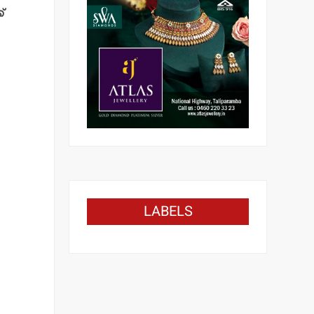
്
LABELS