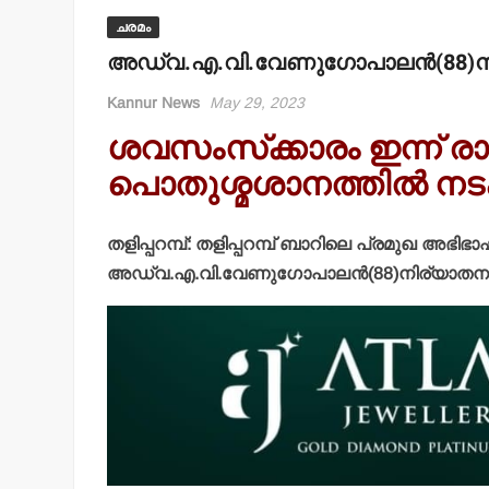
ചരമം
അഡ്വ.എ.വി.വേണുഗോപാലന്‍(88)നി
Kannur News
May 29, 2023
ശവസംസ്‌ക്കാരം ഇന്ന് രാ
പൊതുശ്മശാനത്തില്‍ നടക
തളിപ്പറമ്പ്: തളിപ്പറമ്പ് ബാറിലെ പ്രമുഖ അ
അഡ്വ.എ.വി.വേണുഗോപാലന്‍(88)നിര്യാതന