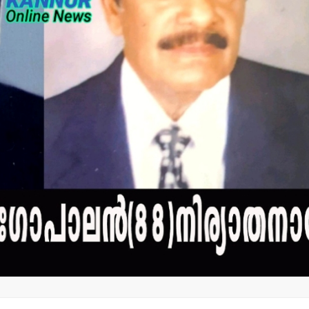
തളിപ്പറമ്പ് സ്വദേശി
വിസ്മയ
ഇരിട്ടിയില്‍
മോഹന്‍ലാ
കാറപകടത്തില്‍ മരിച്ചു.
തുടക്കം 
admin3
August 6, 2026
admin3
Augus