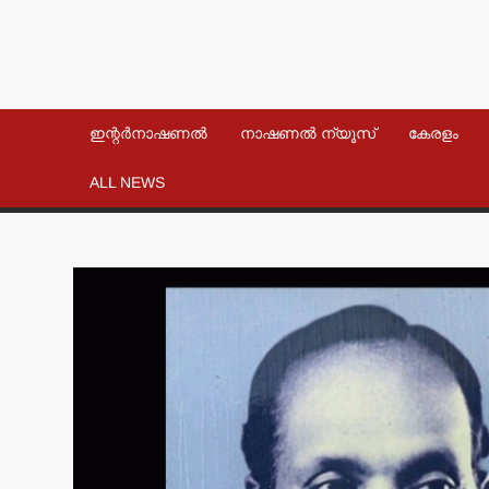
ഇന്റർനാഷണൽ
നാഷണൽ ന്യൂസ്
കേരളം
ALL NEWS