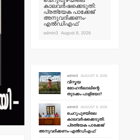
ചെറുപുഴയിലെ
കാലവര്‍ഷക്കെടുതി:
ചെങ്ങളാ
പ്രത്യേക പാക്കേജ്
ലിന്റെ
പഞ്ചായത
അനുവദിക്കണം-
പാളിയോ?
‘സജ്ജം’
എല്‍ഡിഎഫ്
സമയത്ത
t 8, 2026
admin3
August 8, 2026
admin3
Aug
admin3
AUGUST 8, 2026
വിസ്മയ
മോഹന്‍ലാലിന്റെ
തുടക്കം പാളിയോ?
admin3
AUGUST 8, 2026
ചെറുപുഴയിലെ
കാലവര്‍ഷക്കെടുതി:
പ്രത്യേക പാക്കേജ്
അനുവദിക്കണം-എല്‍ഡിഎഫ്