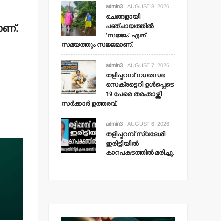
admin3
AUGUST 8, 2026
ചെങ്ങളായി
പഞ്ചായത്തില്‍
ാണ്.
‘സജ്ജം’ എത്
സമയത്തും സജ്ജമാണ്.
admin3
AUGUST 7, 2026
തളിപ്പറമ്പ് നഗരസഭ
സെക്രട്ടെറി ഉള്‍പ്പെടെ
19 പേരെ തരംതാഴ്ത്തി
സര്‍ക്കാര്‍ ഉത്തരവ്.
admin3
AUGUST 6, 2026
തളിപ്പറമ്പ് സ്വദേശി
ഇരിട്ടിയില്‍
കാറപകടത്തില്‍ മരിച്ചു.