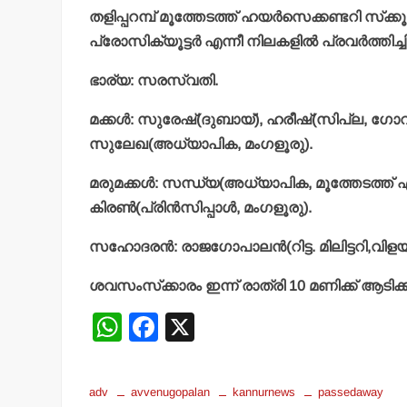
തളിപ്പറമ്പ് മൂത്തേടത്ത് ഹയര്‍സെക്കണ്ടറി സ്‌ക്
പ്രോസിക്യൂട്ടര്‍ എന്നീ നിലകളില്‍ പ്രവര്‍ത്തിച്ചിട്
ഭാര്യ: സരസ്വതി.
മക്കള്‍: സുരേഷ്(ദുബായ്), ഹരീഷ്(സിപ്ല, ഗോവ
സുലേഖ(അധ്യാപിക, മംഗളൂരു).
മരുമക്കള്‍: സന്ധ്യ(അധ്യാപിക, മൂത്തേടത്ത് എ
കിരണ്‍(പ്രിന്‍സിപ്പാള്‍, മംഗളൂരു).
സഹോദരന്‍: രാജഗോപാലന്‍(റിട്ട. മിലിട്ടറി,വിളയാ
ശവസംസ്‌ക്കാരം ഇന്ന് രാത്രി 10 മണിക്ക് ആടിക
W
F
X
h
a
at
c
adv
avvenugopalan
kannurnews
passedaway