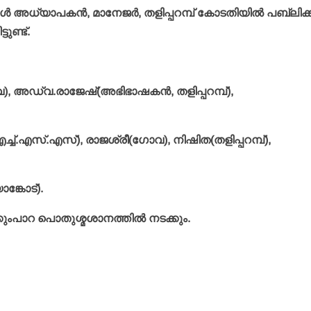
കൂള്‍ അധ്യാപകന്‍, മാനേജര്‍, തളിപ്പറമ്പ് കോടതിയില്‍ പബ്ലിക്ക
ടുണ്ട്.
), അഡ്വ.രാജേഷ്(അഭിഭാഷകന്‍, തളിപ്പറമ്പ്),
ച്ച്.എസ്.എസ്), രാജശ്രീ(ഗോവ), നിഷിത(തളിപ്പറമ്പ്),
ങ്കോട്).
്കുംപാറ പൊതുശ്മശാനത്തില്‍ നടക്കും.