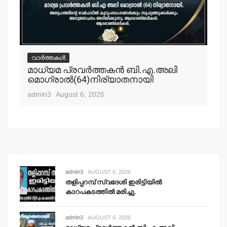
വാർത്തകൾ
വ
മാധ്യമ പ്രവര്‍ത്തകന്‍ ബി.എ.അലി
മല
മൊഗ്രാല്‍(64)നിര്യാതനായി
പോ
ഹ
admin3
August 6, 2026
adm
admin3
AUGUST 6, 2026
തളിപ്പറമ്പ് സ്വദേശി ഇരിട്ടിയില്‍
കാറപകടത്തില്‍ മരിച്ചു.
admin3
AUGUST 6, 2026