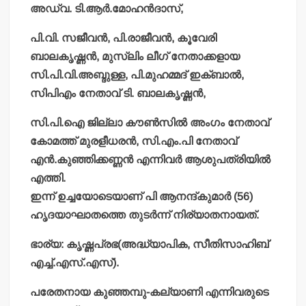
അഡ്വ. ടി.ആര്‍.മോഹന്‍ദാസ്,
പി.വി. സജീവന്‍, പി.രാജീവന്‍, കൂവേരി
ബാലകൃഷ്ണന്‍, മുസ്ലിം ലീഗ് നേതാക്കളായ
സി.പി.വി.അബ്ദുള്ള, പി.മുഹമ്മദ് ഇക്ബാല്‍,
സിപിഎം നേതാവ് ടി. ബാലകൃഷ്ണന്‍,
സി.പി.ഐ ജില്ലാ കൗണ്‍സില്‍ അംഗം നേതാവ്
കോമത്ത് മുരളീധരന്‍, സി.എം.പി നേതാവ്
എന്‍.കുഞ്ഞിക്കണ്ണന്‍ എന്നിവര്‍ ആശുപത്രിയില്‍
എത്തി.
ഇന്ന് ഉച്ചയോടെയാണ് പി ആനന്ദ്കുമാര്‍ (56)
ഹൃദയാഘാതത്തെ തുടര്‍ന്ന് നിര്യാതനായത്.
ഭാര്യ: കൃഷ്ണപ്രഭ(അദ്ധ്യാപിക, സീതിസാഹിബ്
എച്ച്.എസ്.എസ്).
പരേതനായ കുഞ്ഞമ്പു-കല്യാണി എന്നിവരുടെ