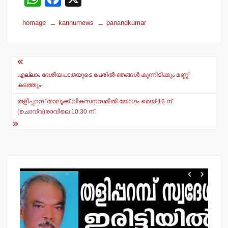
h
a
homage
kannurnews
panandkumar
at
c
s
e
Post
A
b
navigation
p
o
എല്ലാം ദേശീയപാതയുടെ പേരില്‍-ഞങ്ങള്‍ കുന്നിടിക്കും മണ്ണ്
കടത്തും-
p
o
തളിപ്പറമ്പ് താലൂക്ക് വികസനസമിതി യോഗം മെയ്-16 ന്
k
(ചൊവ്വ)രാവിലെ 10.30 ന്.