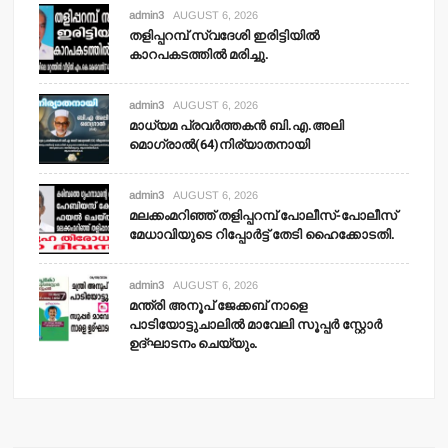
admin3
AUGUST 6, 2026
തളിപ്പറമ്പ് സ്വദേശി ഇരിട്ടിയില്‍
കാറപകടത്തില്‍ മരിച്ചു.
admin3
AUGUST 6, 2026
മാധ്യമ പ്രവര്‍ത്തകന്‍ ബി.എ.അലി
മൊഗ്രാല്‍(64)നിര്യാതനായി
admin3
AUGUST 6, 2026
മലക്കംമറിഞ്ഞ് തളിപ്പറമ്പ് പോലീസ്-പോലീസ്
മേധാവിയുടെ റിപ്പോര്‍ട്ട് തേടി ഹൈക്കോടതി.
admin3
AUGUST 6, 2026
മന്ത്രി അനൂപ് ജേക്കബ് നാളെ
പാടിയോട്ടുചാലില്‍ മാവേലി സൂപ്പര്‍ സ്റ്റോര്‍
ഉദ്ഘാടനം ചെയ്യും.