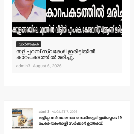
വാർത്തകൾ
വ
തളിപ്പറമ്പ് സ്വദേശി ഇരിട്ടിയില്‍
മാ
്‍
കാറപകടത്തില്‍ മരിച്ചു.
മൊ
admin3
August 6, 2026
adm
admin3
AUGUST 7, 2026
തളിപ്പറമ്പ് നഗരസഭ സെക്രട്ടെറി ഉള്‍പ്പെടെ 19
പേരെ തരംതാഴ്ത്തി സര്‍ക്കാര്‍ ഉത്തരവ്.