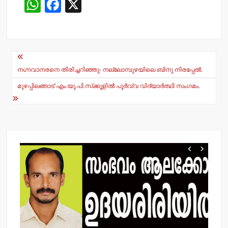
W
F
X
h
a
at
c
s
e
Post
A
b
navigation
നഗ്നവാനരനെ തിരിച്ചറിഞ്ഞു- നല്ലോമ്പുഴയിലെ ബിനു നിരപ്പേല്‍.
p
o
മുഴപ്പിലങ്ങാട് എം.യു.പി.സ്‌ക്കൂളില്‍ പൂര്‍വ്വ വിദ്യാര്‍ത്ഥി സംഗമം.
p
o
k