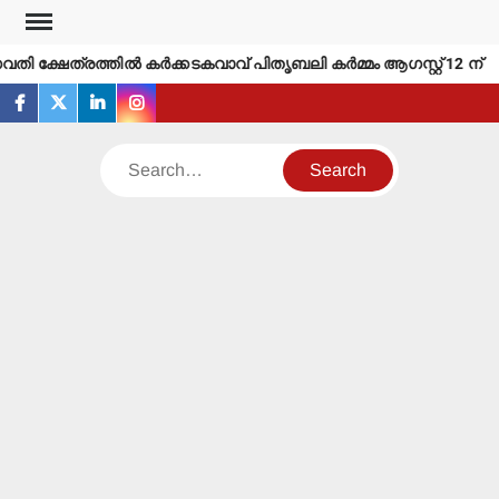
Skip
to
വതി ക്ഷേത്രത്തില്‍ കര്‍ക്കടകവാവ് പിതൃബലി കര്‍മ്മം ആഗസ്റ്റ് 12 ന്
content
facebook
twitter
linkedin
instagram
Search