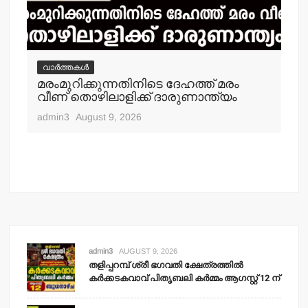
വ
തള
വാർത്തകൾ
ഓഫ
മരംമുറിക്കുന്നതിനിടെ ദേഹത്ത് മരം
പത
വീണ് തൊഴിലാളിക്ക് ദാരുണാന്ത്യം
adm
admin3
August 9, 2026
admin3
AUGUST 9, 2026
തളിപ്പറമ്പ് ശ്രീ ഭഗവതി ക്ഷേത്രത്തില്‍
കര്‍ക്കടകവാവ് പിതൃബലി കര്‍മ്മം ആഗസ്റ്റ് 12 ന്