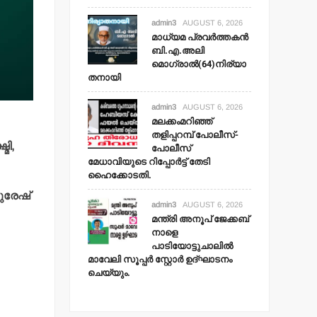
admin3
AUGUST 6, 2026
മാധ്യമ പ്രവര്‍ത്തകന്‍
ബി.എ.അലി
മൊഗ്രാല്‍(64)നിര്യാ
തനായി
admin3
AUGUST 6, 2026
മലക്കംമറിഞ്ഞ്
തളിപ്പറമ്പ് പോലീസ്-
മി,
പോലീസ്
മേധാവിയുടെ റിപ്പോര്‍ട്ട് തേടി
ഹൈക്കോടതി.
സുരേഷ്
admin3
AUGUST 6, 2026
മന്ത്രി അനൂപ് ജേക്കബ്
നാളെ
പാടിയോട്ടുചാലില്‍
മാവേലി സൂപ്പര്‍ സ്റ്റോര്‍ ഉദ്ഘാടനം
ചെയ്യും.