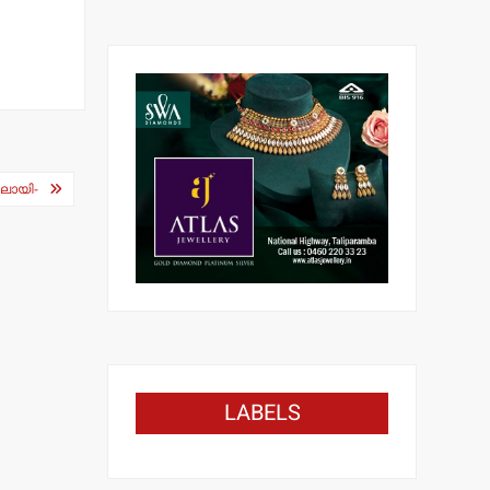
ിലായി-
LABELS