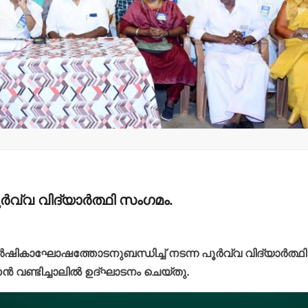
മന്ത്രി അനൂപ് ജേക്കബ്
തളിപ്പറമ്
നാളെ
സെക്രട്ടെറ
പാടിയോട്ടുചാലില്‍
19 പേരെ തര
മാവേലി സൂപ്പര്‍ സ്റ്റോര്‍
സര്‍ക്കാര്‍
ഉദ്ഘാടനം ചെയ്യും.
admin3
Augus
admin3
August 6, 2026
ൂര്‍വ്വ വിദ്യാര്‍ത്ഥി സംഗമം.
 വാര്‍ഷികാഘോഷത്തോടനുബന്ധിച്ച് നടന്ന പൂര്‍വ്വ വിദ്യാര്‍ത്ഥി
സന്‍ വണ്ടിച്ചാലില്‍ ഉദ്ഘാടനം ചെയ്തു.