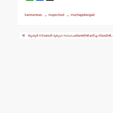
h
a
at
c
kannurnews
mupschool
muzhappilangad
s
e
A
b
Post
p
o
തൃശൂര്‍ സ്വദേശി ദുരൂഹ സാഹചര്യത്തില്‍ മരിച്ച നിലയില്‍,
navigation
p
o
k