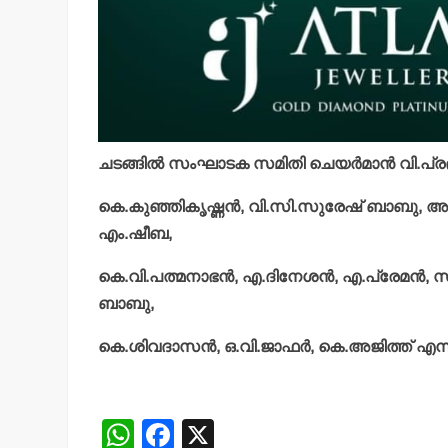
ചടങ്ങില്‍ സംഘാടക സമിതി ചെയര്‍മാന്‍ വി.പ്ര
കെ.കുഞ്ഞികൃഷ്ണന്‍, വി.സി.സുരേഷ് ബാബു, അറത്തി
എം.ഷീബ,
കെ.വി.പത്മനാഭന്‍, എ.ദിനേശന്‍, എ.പ്രേമന്‍, 
ബാബു,
കെ.ശിവദാസന്‍, ഒ.വി.ജാഫര്‍, കെ.അജിത്ത് എന്ന
W
F
X