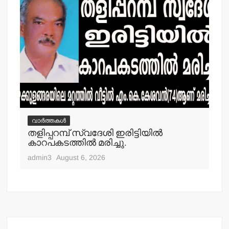
വാർത്തകൾ
വ
തളിപ്പറമ്പ് സ്വദേശി ഇരിട്ടിയില്‍
മാ
്‍
കാറപകടത്തില്‍ മരിച്ചു.
മൊ
admin3
August 6, 2026
adm