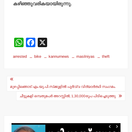
കഴിഞ്ഞുവരികയായിരുന്നു.
W
F
X
h
a
arrested
bike
kannurnews
masilniyas
theft
at
c
s
e
Post
A
b
navigation
p
o
മുഴപ്പിലങ്ങാട് എം.യു.പി.സ്‌ക്കൂളില്‍ പൂര്‍വ്വ വിദ്യാര്‍ത്ഥി സംഗമം.
p
o
ചീട്ടുകളി ഒമ്പതുപേര്‍ അറസ്റ്റില്‍, 1,30,000രൂപ പിടിച്ചെടുത്തു
k