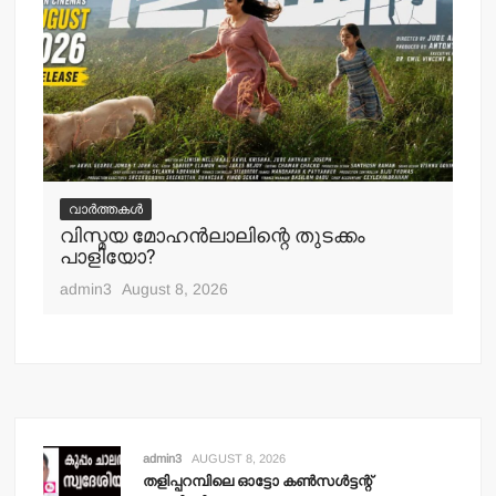
വ
ചെ
വാർത്തകൾ
പ്
വിസ്മയ മോഹന്‍ലാലിന്റെ തുടക്കം
എ
പാളിയോ?
adm
admin3
August 8, 2026
admin3
AUGUST 8, 2026
തളിപ്പറമ്പിലെ ഓട്ടോ കണ്‍സള്‍ട്ടന്റ്