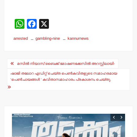
W
F
X
h
a
arrested
gambling-nine
kannurnews
at
c
s
e
Post
A
b
മസില്‍ നിയാസ് ബൈക്ക് മോഷണക്കേസില്‍ അറസ്റ്റിലായി-
navigation
p
o
ഷാജി തലോറ എഡിറ്റ് ചെയ്ത പെണ്‍കവിതളുടെ സമാഹരമായ
p
o
‘പെണ്‍ചായങ്ങള്‍ ‘ കവിതാസമാഹാരം പ്രകാശനം ചെയ്തു.
k