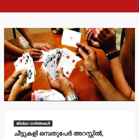
ജില്ലാ വാർത്തകൾ
ചീട്ടുകളി ഒമ്പതുപേര്‍ അറസ്റ്റില്‍,