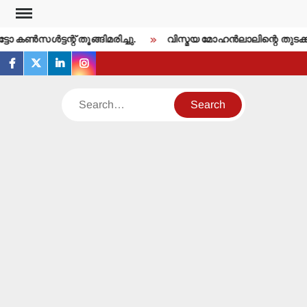
Skip
to
കണ്‍സള്‍ട്ടന്റ് തൂങ്ങിമരിച്ചു.
വിസ്മയ മോഹന്‍ലാലിന്റെ തുടക്ക
content
facebook
twitter
linkedin
instagram
Search