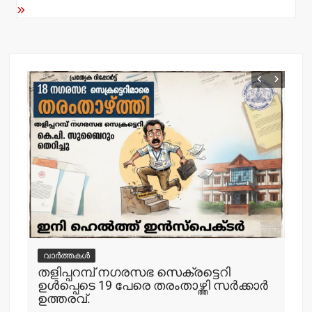
വാർത്തകൾ
വ
തളിപ്പറമ്പ് നഗരസഭ സെക്രട്ടെറി
തള
ഉള്‍പ്പെടെ 19 പേരെ തരംതാഴ്ത്തി സര്‍ക്കാര്‍
കാ
ഉത്തരവ്.
adm