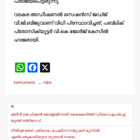
പരാജയപെട്ടിരുന്നു.
വടകര അഡീഷണല്‍ സെഷന്‍സ് ജഡ്ജ്
വി.ജി.ബിജുവാണ് വിധി പ്രസ്ഥാവിച്ചത്, പബ്ലിക്
പ്രോസിക്യൂട്ടര്‍ വി.കെ ജോര്‍ജ് കേസില്‍
ഹാജരായി.
W
F
X
h
a
kannurnews
ndps
at
c
s
e
Post
A
b
navigation
p
o
ക്ലീന്‍ മെഡിക്കല്‍ കോളേജിനായി കൈകോര്‍ത്ത് ഡിവൈഎഫ്‌ഐ
യൂത്ത് ബ്രിഗേഡ്
p
o
നീതിക്ക് തേടി പരിയാരം പോലീസ് സ്‌റ്റേഷന് മുന്നില്‍
k
എണ്‍പതുകാരിയുടെ ഒറ്റയാള്‍ സമരം