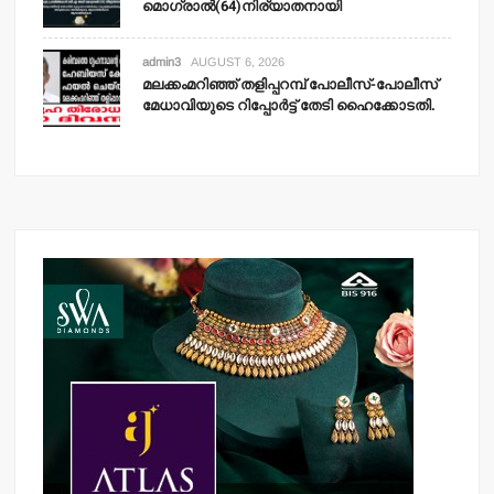
മൊഗ്രാല്‍(64)നിര്യാതനായി
admin3
AUGUST 6, 2026
മലക്കംമറിഞ്ഞ് തളിപ്പറമ്പ് പോലീസ്-പോലീസ്
മേധാവിയുടെ റിപ്പോര്‍ട്ട് തേടി ഹൈക്കോടതി.