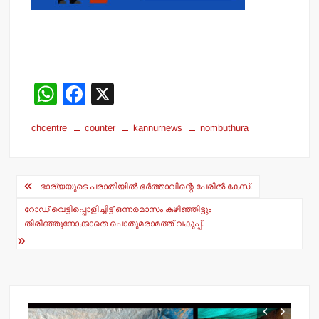
W
F
X
h
a
chcentre
counter
kannurnews
nombuthura
at
c
s
e
Post
A
b
ഭാര്യയുടെ പരാതിയില്‍ ഭര്‍ത്താവിന്റെ പേരില്‍ കേസ്.
navigation
p
o
റോഡ് വെട്ടിപ്പൊളിച്ചിട്ട് ഒന്നരമാസം കഴിഞ്ഞിട്ടും
p
o
തിരിഞ്ഞുനോക്കാതെ പൊതുമരാമത്ത് വകുപ്പ്.
k