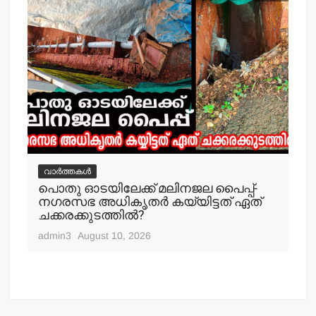
വാർത്തകൾ
വ
പൊതു ഓടയിലേക്ക് മലിനജല പൈപ്പ്-
വൈ
നഗരസഭ അധികൃതര്‍ കയ്യിട്ടത് ഏത്
പ്
ചക്കരക്കുടത്തില്‍?
adm
admin3
August 10, 2026