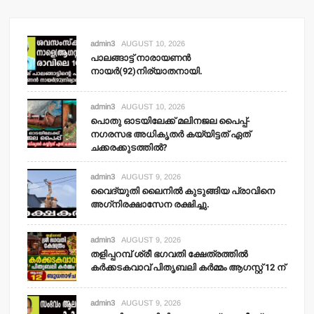
admin3
AUGUST 10, 2026
പാലങ്ങാട്ട് നാരായണന്‍
നായര്‍(92)നിര്യാതനായി.
admin3
AUGUST 10, 2026
പൊതു ഓടയിലേക്ക് മലിനജല പൈപ്പ്-
നഗരസഭ അധികൃതര്‍ കയ്യിട്ടത് ഏത്
ചക്കരക്കുടത്തില്‍?
admin3
AUGUST 9, 2026
വൈദ്യുതി ലൈനില്‍ കുടുങ്ങിയ പ്രാവിനെ
അഗ്‌നിരക്ഷാസേന രക്ഷിച്ചു.
admin3
AUGUST 9, 2026
തളിപ്പറമ്പ് ശ്രീ ഭഗവതി ക്ഷേത്രത്തില്‍
കര്‍ക്കടകവാവ് പിതൃബലി കര്‍മ്മം ആഗസ്റ്റ് 12 ന്
admin3
AUGUST 9, 2026