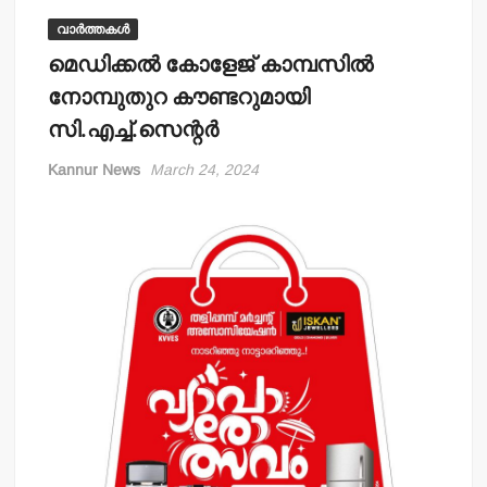
വാർത്തകൾ
മെഡിക്കല്‍ കോളേജ് കാമ്പസില്‍
നോമ്പുതുറ കൗണ്ടറുമായി
സി.എച്ച്.സെന്റര്‍
Kannur News
March 24, 2024