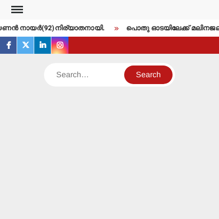
Skip
to
ണന്‍ നായര്‍(92)നിര്യാതനായി.
പൊതു ഓടയിലേക്ക് മലിനജല പൈപ
content
facebook
twitter
linkedin
instagram
Search