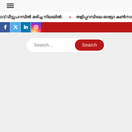
Skip
to
ീട്ടുപറമ്പില്‍ മരിച്ച നിലയില്‍.
തളിപ്പറമ്പിലെ ഓട്ടോ കണ്‍സള്‍ട്ടന
content
facebook
twitter
linkedin
instagram
Search