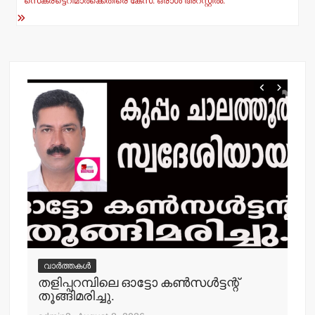
സെക്രട്ടെറിമാര്‍ക്കെതിരെ കേസ്. ഒരാള്‍ അറസ്റ്റില്‍.
വാർത്തകൾ
വ
‍
തളിപ്പറമ്പിലെ ഓട്ടോ കണ്‍സള്‍ട്ടന്റ്
വി
തൂങ്ങിമരിച്ചു.
പ