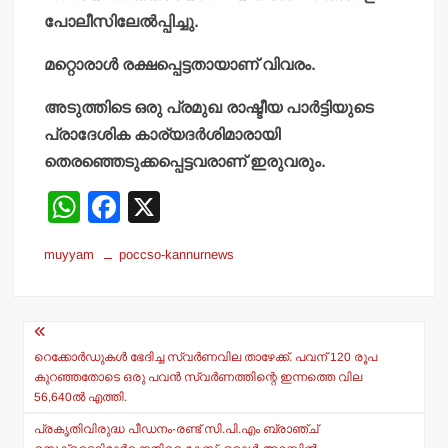
പോലീസിലേൽപ്പിച്ചു.
മറ്റൊരാൾ രക്ഷപ്പെട്ടതായാണ് വിവരം.
അടുത്തിടെ ഒരു പ്രമുഖ രാഷ്ടീയ പാർട്ടിയുടെ
പ്രാദേശിക കാര്യദർശിമാരായി
തെരഞ്ഞെടുക്കപ്പെട്ടവരാണ് ഇരുവരും.
W
F
X
h
a
muyyam
poccso-kannurnews
at
c
s
e
Post
A
b
navigation
p
o
റെക്കോര്‍ഡുകള്‍ ഭേദിച്ച സ്വര്‍ണവില താഴേക്ക്. പവന് 120 രൂപ
കുറഞ്ഞതോടെ ഒരു പവന്‍ സ്വര്‍ണത്തിന്റെ ഇന്നത്തെ വില
p
o
56,640ല്‍ എത്തി.
k
പ്രകൃതിവിരുദ്ധ പീഡനം-രണ്ട് സി.പി.എം ബ്രാഞ്ച്