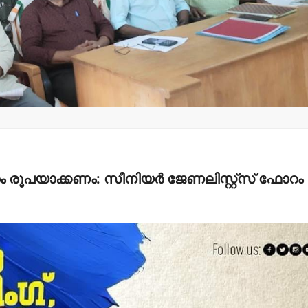
കരിമ്പം-ഹിലാല്‍
മന്ത്രി അന
നഗറില്‍ തെരുവുനായ
നാളെ
കേന്ദ്രം
പാടിയോട്ട
സ്ഥാപിക്കാനുള്ള
മാവേലി സൂപ്പ
നഗരസഭയുടെ നീക്കം
ഉദ്ഘാടനം
ഉപേക്ഷിക്കണം:
admin3
Augus
എസ്.ഡി.പി.ഐ
admin3
August 5, 2026
ം രൂപയാക്കണം: സീനിയര്‍ ജേണലിസ്റ്റ്‌സ് ഫോറം