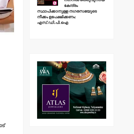
കേന്ദ്രം
സ്ഥാപിക്കാനുള്ള നഗരസഭയുടെ
നീക്കം ഉപേക്ഷിക്കണം:
എസ്.ഡി.പി.ഐ
ട്