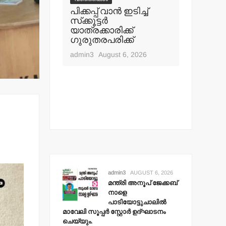
ൂപ് ജേക്കബ്
പിക്കപ്പ് വാന്‍ ഇടിച്ച്
ഇറ്റലി, 
സ്‌ക്കൂട്ടര്‍
വിസ വാഗ
ുചാലില്‍
യാത്രക്കാരിക്ക്
24 ലക്ഷം
ര്‍ സ്റ്റോര്‍
ഗുരുതരപരിക്ക്
തട്ടിയെട
 ചെയ്യും.
admin3
August 6, 2026
admin3
Aug
t 6, 2026
admin3
AUGUST 6, 2026
മന്ത്രി അനൂപ് ജേക്കബ്
നാളെ
പാടിയോട്ടുചാലില്‍
മാവേലി സൂപ്പര്‍ സ്റ്റോര്‍ ഉദ്ഘാടനം
ചെയ്യും.