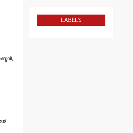
LABELS
്ഠന്‍,
ന്‍