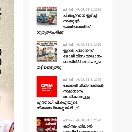
admin3
AUGUST 6, 2026
പിക്കപ്പ് വാന്‍ ഇടിച്ച്
സ്‌ക്കൂട്ടര്‍
യാത്രക്കാരിക്ക്
ഗുരുതരപരിക്ക്
admin3
AUGUST 5, 2026
ഇറ്റലി, ഫ്രാന്‍സ്
ജോലി വിസ വാഗ്ദാനം
ചെയ്ത് 24 ലക്ഷം രൂപ
തട്ടിയെടുത്തു
admin3
AUGUST 5, 2026
കോടതി വിധി:നാടിന്റെ
സമാധാനം
തകര്‍ക്കാനുള്ള
എസ്.ഡി.പി.ഐയുടെ
നീക്കങ്ങള്‍ക്കേറ്റ തിരിച്ചടി
admin3
AUGUST 5, 2026
കരിമ്പം-ഹിലാല്‍
നഗറില്‍ തെരുവുനായ