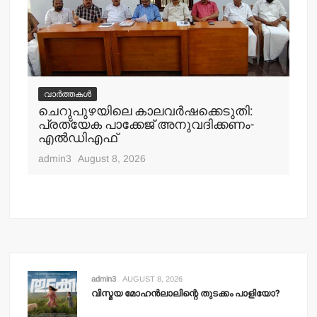
വാർത്തകൾ
ചെറുപുഴയിലെ കാലവര്‍ഷക്കെടുതി:
വ
പ്രത്യേക പാക്കേജ് അനുവദിക്കണം-
ചെ
എല്‍ഡിഎഫ്
എത
admin3
August 8, 2026
adm
admin3
AUGUST 8, 2026
വിസ്മയ മോഹന്‍ലാലിന്റെ തുടക്കം പാളിയോ?