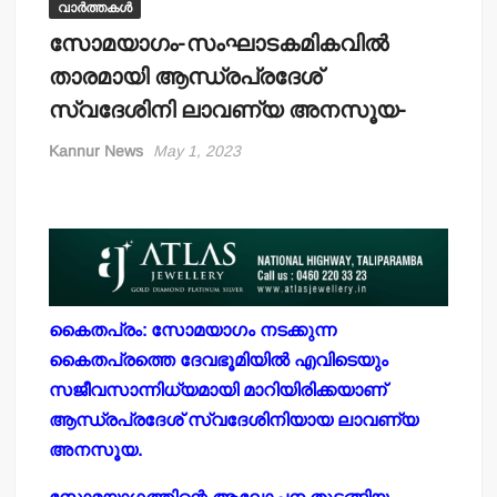
വാർത്തകൾ
സോമയാഗം-സംഘാടകമികവില്‍
താരമായി ആന്ധ്രപ്രദേശ്
സ്വദേശിനി ലാവണ്യ അനസൂയ-
Kannur News
May 1, 2023
കൈതപ്രം: സോമയാഗം നടക്കുന്ന
കൈതപ്രത്തെ ദേവഭൂമിയില്‍ എവിടെയും
സജീവസാന്നിധ്യമായി മാറിയിരിക്കയാണ്
ആന്ധ്രപ്രദേശ് സ്വദേശിനിയായ ലാവണ്യ
അനസൂയ.