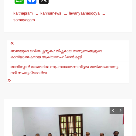
h
a
kaithapram
kannurnews
lavanyaanasooya
at
c
somayagam
s
e
A
b
Post
p
o
navigation
അമ്മയുടെ ഓര്‍മ്മപ്പുസ്തകം: തീഷ്ണമായ അനുഭവങ്ങളുടെ
p
o
കാവ്യാത്മകമായ ആഖ്യാനം-വീരാന്‍കുട്ടി
k
താനിപ്പോള്‍ താരമല്ലെന്നും സാധാരണ വീട്ടമ്മ മാത്രമാണെന്നും
നടി സംയുക്താവര്‍മ്മ