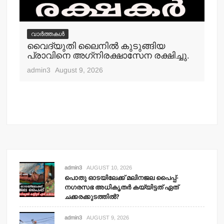
വാർത്തകൾ
വൈദ്യുതി ലൈനില്‍ കുടുങ്ങിയ
്
പ്രാവിനെ അഗ്‌നിരക്ഷാസേന രക്ഷിച്ചു.
വ
തള
admin3
August 9, 2026
കര
ആഗ
adm
admin3
AUGUST 10, 2026
പൊതു ഓടയിലേക്ക് മലിനജല പൈപ്പ്-
നഗരസഭ അധികൃതര്‍ കയ്യിട്ടത് ഏത്
ചക്കരക്കുടത്തില്‍?
admin3
AUGUST 9, 2026