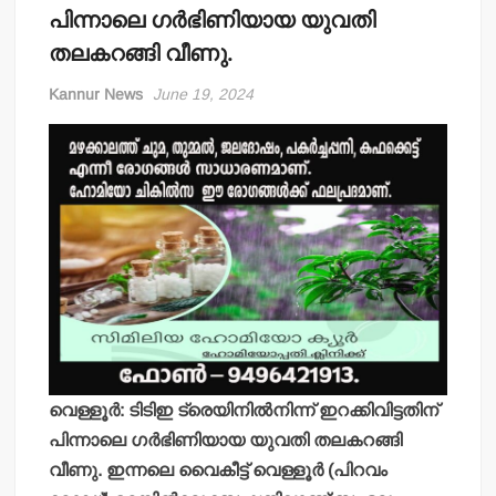
പിന്നാലെ ഗര്‍ഭിണിയായ യുവതി
തലകറങ്ങി വീണു.
Kannur News
June 19, 2024
വെള്ളൂര്‍: ടിടിഇ ട്രെയിനില്‍നിന്ന് ഇറക്കിവിട്ടതിന്
പിന്നാലെ ഗര്‍ഭിണിയായ യുവതി തലകറങ്ങി
വീണു. ഇന്നലെ വൈകീട്ട് വെള്ളൂര്‍ (പിറവം