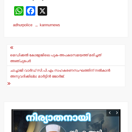
W
F
X
h
a
adhurpolice
kannurnews
at
c
s
e
Post
A
b
navigation
p
o
മെഡിക്കല്‍ കോളേജിലെ പുക-അപകടസമയത്ത് മരിച്ചത്
അഞ്ചുപേര്‍
p
o
ചാച്ചാജി വാര്‍ഡ് സി.പി.എം സഹകരണസംഘത്തിന് നല്‍കാന്‍
k
അനുവദിക്കില്ല: മാര്‍ട്ടിന്‍ ജോര്‍ജ്.