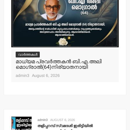
വാർത്തകൾ
വ
മാധ്യമ പ്രവര്‍ത്തകന്‍ ബി.എ.അലി
മല
മൊഗ്രാല്‍(64)നിര്യാതനായി
പോ
ഹ
admin3
August 6, 2026
adm
admin3
AUGUST 6, 2026
തളിപ്പറമ്പ് സ്വദേശി ഇരിട്ടിയില്‍