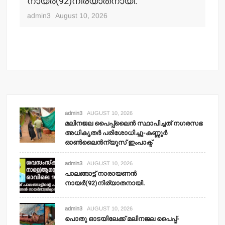
നായര്‍(92)നിര്യാതനായി.
നഗ
ചക
admin3
August 10, 2026
adm
admin3
AUGUST 10, 2026
മലിനജല പൈപ്പ്‌ലൈന്‍ സ്ഥാപിച്ചത് നഗരസഭ
അധികൃതര്‍ പരിശോധിച്ചു-കണ്ണൂര്‍
ഓണ്‍ലൈന്‍ന്യൂസ് ഇംപാക്ട്‌
admin3
AUGUST 10, 2026
പാലങ്ങാട്ട് നാരായണന്‍
നായര്‍(92)നിര്യാതനായി.
admin3
AUGUST 10, 2026
പൊതു ഓടയിലേക്ക് മലിനജല പൈപ്പ്-