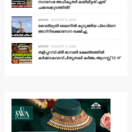
നഗരസഭ അധികൃതര്‍ കയ്യിട്ടത് ഏത്
ചക്കരക്കുടത്തില്‍?
admin3
AUGUST 9, 2026
വൈദ്യുതി ലൈനില്‍ കുടുങ്ങിയ പ്രാവിനെ
അഗ്‌നിരക്ഷാസേന രക്ഷിച്ചു.
admin3
AUGUST 9, 2026
തളിപ്പറമ്പ് ശ്രീ ഭഗവതി ക്ഷേത്രത്തില്‍
കര്‍ക്കടകവാവ് പിതൃബലി കര്‍മ്മം ആഗസ്റ്റ് 12 ന്