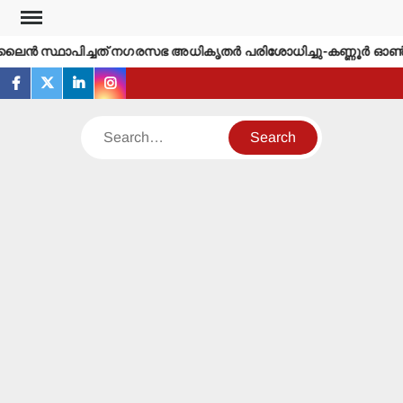
Skip
to
ന്‍ സ്ഥാപിച്ചത് നഗരസഭ അധികൃതര്‍ പരിശോധിച്ചു-കണ്ണൂര്‍ ഓണ്‍ല
content
facebook
twitter
linkedin
instagram
Search