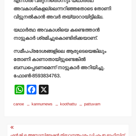
എന്നാല്‍ വരുന്നതൊന്നും യഥാര്‍ത്ഥ
അവകാശികളല്ലെന്നറിഞ്ഞതോടെ തോണി
വിട്ടുനല്‍കാന്‍ അവര്‍ തയ്യാറായിട്ടില്ല.
യഥാര്‍ത്ഥ അവകാശിയെ കണ്ടെത്താന്‍
നാട്ടുകാര്‍ ശ്രമിച്ചുകൊണ്ടിരിക്കയാണ്.
സമീപപ്രദേശങ്ങളിലെ ആരുടെയെങ്കിലും
തോണി കാണാതായിട്ടുണ്ടെങ്കില്‍
ബന്ധപ്പെടണമെന്ന് നാട്ടുകാര്‍ അറിയിച്ചു.
ഫോണ്‍-8593834763.
W
F
X
h
a
canoe
kannurnews
koothattu
pattuvam
at
c
s
e
Post
A
b
എന്‍.ജി.ഒ അസോസിയേഷന്‍ തിരുവനന്തപുരം ഡി.എം.ഇ ഓഫീസിന്