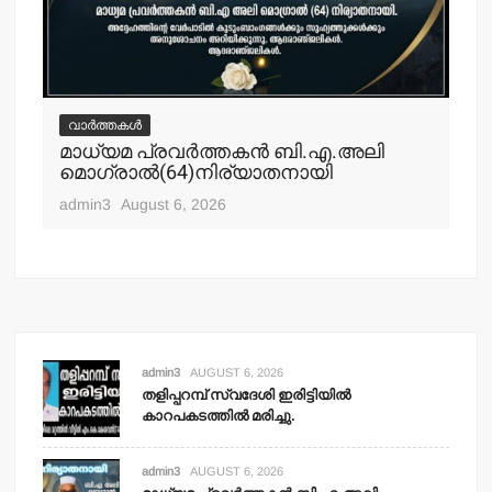
വാർത്തകൾ
വ
മാധ്യമ പ്രവര്‍ത്തകന്‍ ബി.എ.അലി
മല
മൊഗ്രാല്‍(64)നിര്യാതനായി
പോ
ഹ
admin3
August 6, 2026
adm
admin3
AUGUST 6, 2026
തളിപ്പറമ്പ് സ്വദേശി ഇരിട്ടിയില്‍
കാറപകടത്തില്‍ മരിച്ചു.
admin3
AUGUST 6, 2026