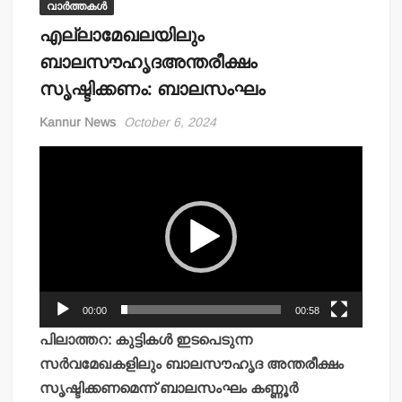
വാർത്തകൾ
എല്ലാമേഖലയിലും
ബാലസൗഹൃദഅന്തരീക്ഷം
സൃഷ്ടിക്കണം: ബാലസംഘം
Kannur News
October 6, 2024
Video
Player
00:00
00:58
പിലാത്തറ: കുട്ടികള്‍ ഇടപെടുന്ന
സര്‍വമേഖകളിലും ബാലസൗഹൃദ അന്തരീക്ഷം
സൃഷ്ടിക്കണമെന്ന് ബാലസംഘം കണ്ണൂര്‍