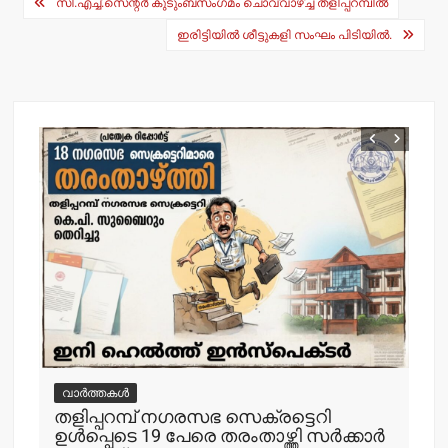
Post
A
b
സി.എച്ച്.സെന്റര്‍ കുടുംബസംഗമം ചൊവ്വാഴ്ച്ച തളിപ്പറമ്പില്‍
navigation
p
o
ഇരിട്ടിയില്‍ ശീട്ടുകളി സംഘം പിടിയില്‍.
p
o
k
വാർത്തകൾ
വ
തളിപ്പറമ്പ് നഗരസഭ സെക്രട്ടെറി
തള
ഉള്‍പ്പെടെ 19 പേരെ തരംതാഴ്ത്തി സര്‍ക്കാര്‍
കാ