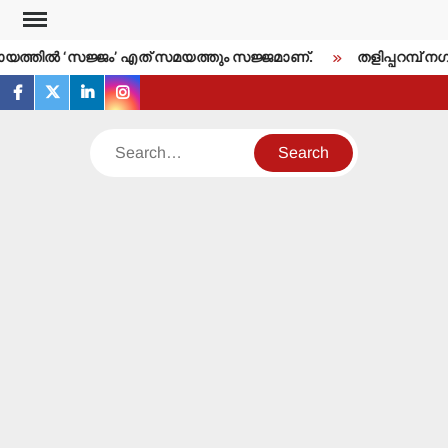
Skip
to
്തില്‍ ‘സജ്ജം’ എത് സമയത്തും സജ്ജമാണ്.
തളിപ്പറമ്പ് നഗര
content
facebook
twitter
linkedin
instagram
Search