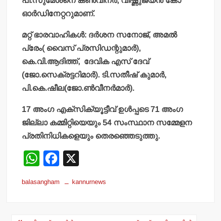
പി.സുമേശനെ കണ്‍വീനര്‍, വിഷ്ണുജയന്‍ കോ
ഓര്‍ഡിനേറ്ററുമാണ്.
മറ്റ് ഭാരവാഹികള്‍: ദര്‍ശന സനോജ്, അമല്‍
പ്രേം( വൈസ് പ്രസിഡന്റുമാര്‍),
കെ.വി.ആദിത്ത്, ദേവിക എസ് ദേവ്
(ജോ.സെക്രട്ടറിമാര്‍). ടി.സതീഷ് കുമാര്‍,
പി.കെ.ഷീല(ജോ.ണ്‍വീനര്‍മാര്‍).
17 അംഗ എക്‌സിക്യൂട്ടീവ് ഉള്‍പ്പടെ 71 അംഗ
ജില്ലാ കമ്മിറ്റിയെയും 54 സംസ്ഥാന സമ്മേളന
പ്രതിനിധികളെയും തെരഞ്ഞെടുത്തു.
W
F
X
h
a
balasangham
kannurnews
at
c
s
e