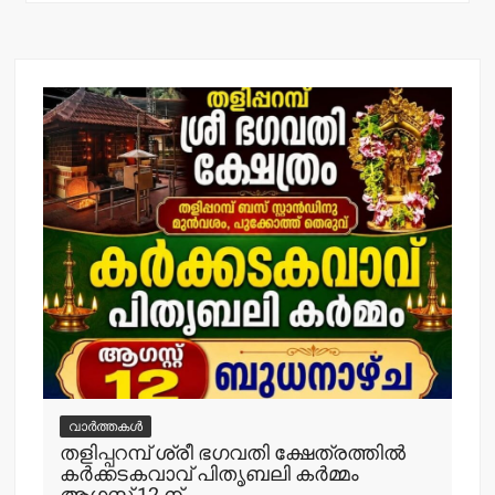
വാർത്തകൾ
തളിപ്പറമ്പ് ശ്രീ ഭഗവതി ക്ഷേത്രത്തില്‍
കര്‍ക്കടകവാവ് പിതൃബലി കര്‍മ്മം