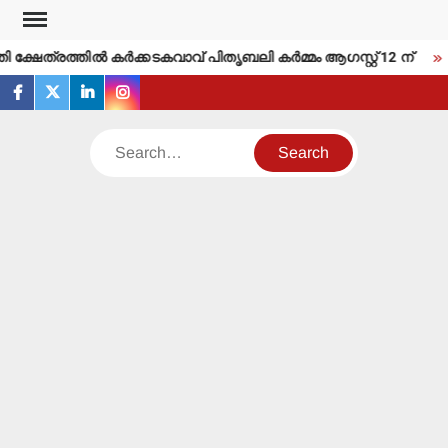
Skip
to
 ക്ഷേത്രത്തില്‍ കര്‍ക്കടകവാവ് പിതൃബലി കര്‍മ്മം ആഗസ്റ്റ് 12 ന്
content
facebook
twitter
linkedin
instagram
Search