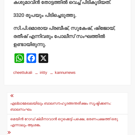
കശുമാവിന്‍ തോട്ടത്തില്‍ വെച്ച് പിടികൂടിയത്.
3320 രൂപയും പിടിച്ചെടുത്തു.
സി.പി.ഒമാരായ പ്രബീഷ്, സുകേഷ്, ഷിജോയ്,
രതീഷ് എന്നിവരും പോലീസ് സംഘത്തില്‍
ഉണ്ടായിരുന്നു.
W
F
X
h
a
cheettukali
iritty
kannurnews
at
c
s
e
Post
A
b
navigation
p
o
എല്ലാമേഖലയിലും ബാലസൗഹൃദഅന്തരീക്ഷം സൃഷ്ടിക്കണം:
ബാലസംഘം
p
o
മെയിന്‍ റോഡ് ക്ലീനാവാന്‍ ഒറ്റക്കെട്ട്-പക്ഷെ, ഭരണപക്ഷത്ത് ഒരു
k
എന്നാലും ആശങ്ക.