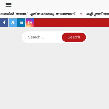
Skip
to
്തില്‍ ‘സജ്ജം’ എത് സമയത്തും സജ്ജമാണ്.
തളിപ്പറമ്പ് നഗരസ
content
facebook
twitter
linkedin
instagram
Search