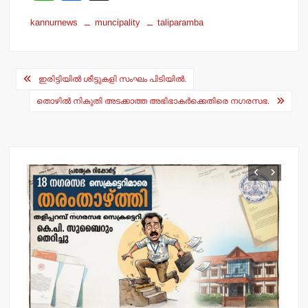
h
a
kannurnews
muncipality
taliparamba
at
c
s
e
Post
A
b
ഇരിട്ടിയില്‍ ശീട്ടുകളി സംഘം പിടിയില്‍.
navigation
p
o
തൊഴില്‍ നികുതി അടക്കാത്ത അഭിഭാകര്‍ക്കെതിരെ നഗരസഭ.
p
o
k