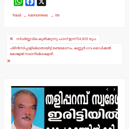
W
F
X
h
a
fraud
kannurnews
tte
at
c
s
e
Post
A
b
സ്വര്‍ണ്ണവില കുതിക്കുന്നു-പവന് ഇന്ന് 54,920 രൂപ.
navigation
p
o
പ്രിന്‍സിപ്പാളില്ലാതായിട്ട് രണ്ടരമാസം, കണ്ണൂര്‍ ഗവ.മെഡിക്കല്‍
p
o
കോളേജ് നാഥനില്ലാകളരി.
k