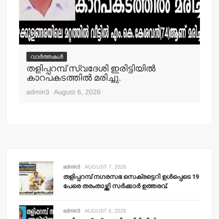
വാർത്തകൾ
വ
തളിപ്പറമ്പ് സ്വദേശി ഇരിട്ടിയില്‍
മാ
്‍
കാറപകടത്തില്‍ മരിച്ചു.
മൊ
admin3
August 6, 2026
adm
admin3
AUGUST 7, 2026
തളിപ്പറമ്പ് നഗരസഭ സെക്രട്ടെറി ഉള്‍പ്പെടെ 19
പേരെ തരംതാഴ്ത്തി സര്‍ക്കാര്‍ ഉത്തരവ്.
admin3
AUGUST 6, 2026