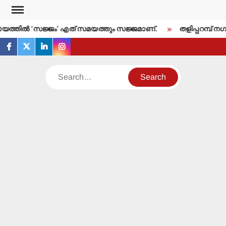
Skip
to
്തില്‍ ‘സജ്ജം’ എത് സമയത്തും സജ്ജമാണ്.
തളിപ്പറമ്പ് നഗരസ
content
facebook
twitter
linkedin
instagram
Search