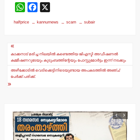
W
F
X
h
a
halfprice
kannurnews
scam
subair
at
c
s
e
Post
A
b
navigation
p
o
കാക്കനാട് മരിച്ച നിലയില്‍ കണ്ടെത്തിയ ജിഎസ്ടി അഡീഷണല്‍
കമ്മീഷണറുടേയും കുടുംബത്തിന്റേയും പോസ്റ്റുമോര്‍ട്ടം ഇന്ന് നടക്കും
p
o
അഴീക്കോടില്‍ വെടിക്കെട്ടിനിടെയുണ്ടായ അപകടത്തില്‍ അഞ്ച്
k
പേര്‍ക്ക് പരിക്ക്.