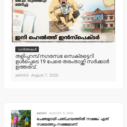
വാർത്തകൾ
വ
തളിപ്പറമ്പ് നഗരസഭ സെക്രട്ടെറി
തള
ഉള്‍പ്പെടെ 19 പേരെ തരംതാഴ്ത്തി സര്‍ക്കാര്‍
കാ
ഉത്തരവ്.
adm
admin3
August 7, 2026
admin3
AUGUST 8, 2026
ചെങ്ങളായി പഞ്ചായത്തില്‍ ‘സജ്ജം’ എത്
സമയത്തും സജ്ജമാണ്.