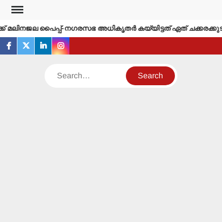
Skip
to
മലിനജല പൈപ്പ്-നഗരസഭ അധികൃതര്‍ കയ്യിട്ടത് ഏത് ചക്കരക്കുടത്ത
content
facebook
twitter
linkedin
instagram
Search