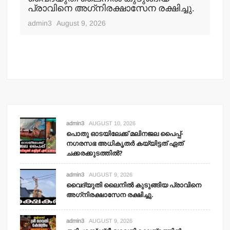
്
പ്രാവിനെ അഗ്‌നിരക്ഷാസേന രക്ഷിച്ചു.
വ
തള
admin3
August 9, 2026
കര
ആഗ
adm
admin3
AUGUST 10, 2026
പൊതു ഓടയിലേക്ക് മലിനജല പൈപ്പ്-
നഗരസഭ അധികൃതര്‍ കയ്യിട്ടത് ഏത്
ചക്കരക്കുടത്തില്‍?
admin3
AUGUST 9, 2026
വൈദ്യുതി ലൈനില്‍ കുടുങ്ങിയ പ്രാവിനെ
അഗ്‌നിരക്ഷാസേന രക്ഷിച്ചു.
admin3
AUGUST 9, 2026