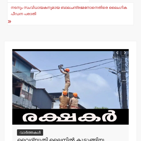
navigation
p
o
നടനും സംവിധായകനുമായ ബാലചന്ദ്രമേനോനെതിരെ ലൈംഗിക
p
o
പീഡന പരാതി
k
വാർത്തകൾ
വൈദ്യുതി ലൈനില്‍ കുടുങ്ങിയ