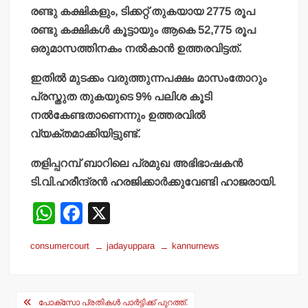
രണ്ടു കക്ഷികളും, ടിക്കറ്റ് തുകയായ 2775 രൂപ
രണ്ടു കക്ഷികള്‍ കൂട്ടായും ആകെ 52,775 രൂപ
ഒരുമാസത്തിനകം നല്‍കാന്‍ ഉത്തരവിട്ടത്.
ഇതില്‍ മുടക്കം വരുത്തുന്നപക്ഷം മാസംതോറും
പ്രസ്തുത തുകയുടെ 9% പലിശ കൂടി
നല്‍കേണ്ടതാണെന്നും ഉത്തരവില്‍
വ്യക്തമാക്കിയിട്ടുണ്ട്.
തളിപ്പറമ്പ് ബാറിലെ പ്രമുഖ അഭിഭാഷകന്‍
ടി.വി.ഹരീന്ദ്രന്‍ ഹരജിക്കാര്‍ക്കുവേണ്ടി ഹാജരായി.
W
F
X
h
a
consumercourt
jadayuppara
kannurnews
at
c
s
e
Post
A
b
പോക്‌സോ പ്രതികള്‍ പാര്‍ട്ടിക്ക് പുറത്ത്.