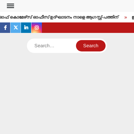
Skip
to
്‍ ഓഫ് കൊമേഴ്‌സ് ഓഫീസ് ഉദ്ഘാടനം നാളെ ആഗസ്റ്റ്-പത്തിന്
ഇന്
content
facebook
twitter
linkedin
instagram
Search