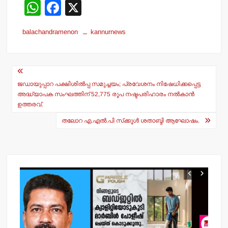
W
F
X
h
a
balachandramenon
kannurnews
at
c
s
e
Post
A
b
navigation
p
o
ജഡായുപ്പാറ പക്ഷിശില്‍പ്പ സമുച്ചയം; പ്രവേശനം നിഷേധിക്കപ്പെട്ട
അദ്ധ്യാപക സംഘത്തിന് 52,775 രൂപ നഷ്ടപരിഹാരം നല്‍കാന്‍
p
o
ഉത്തരവ്.
k
തലോറ എ.എല്‍.പി സ്‌ക്കൂള്‍ ശതാബ്ദി ആഘോഷം.