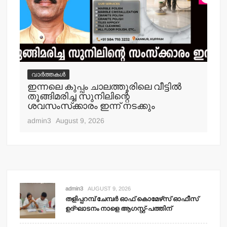
വാർത്തകൾ
വ
ഇന്നലെ കുപ്പം ചാലത്തൂരിലെ വീട്ടില്‍
ക
തൂങ്ങിമരിച്ച സുനിലിന്റെ
അറസ
ശവസംസ്‌ക്കാരം ഇന്ന് നടക്കും
adm
admin3
August 9, 2026
admin3
AUGUST 9, 2026
തളിപ്പറമ്പ് ചേമ്പര്‍ ഓഫ് കൊമേഴ്‌സ് ഓഫീസ്
ഉദ്ഘാടനം നാളെ ആഗസ്റ്റ്-പത്തിന്