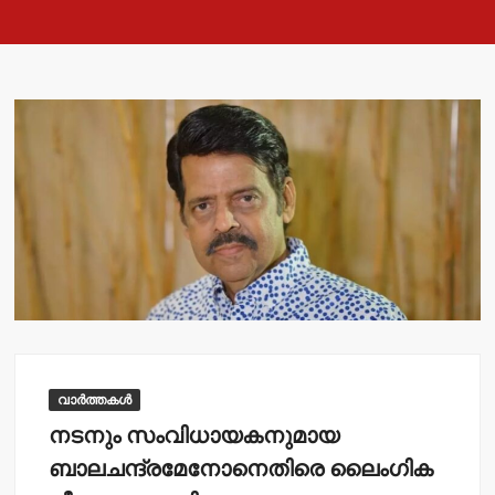
വാർത്തകൾ
നടനും സംവിധായകനുമായ
ബാലചന്ദ്രമേനോനെതിരെ ലൈംഗിക