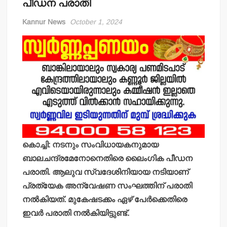
പീഡന പരാതി
Kannur News
October 1, 2024
കൊച്ചി: നടനും സംവിധായകനുമായ
ബാലചന്ദ്രമേനോനെതിരെ ലൈംഗിക പീഡന
പരാതി. ആലുവ സ്വദേശിനിയായ നടിയാണ്
പ്രത്യേക അന്വേഷണ സംഘത്തിന് പരാതി
നല്‍കിയത്. മുകേഷടക്കം ഏഴ് പേര്‍ക്കെതിരെ
ഇവര്‍ പരാതി നല്‍കിയിട്ടുണ്ട്.