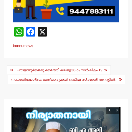
W
F
X
h
a
kannurnews
at
c
s
e
Post
A
b
പയ്യന്നൂര്‍തെരു മൈത്രി ക്ലബ്ബ് 30-ാം വാര്‍ഷികം 19 ന്.
navigation
p
o
നാലരകിലോഗ്രാം കഞ്ചാവുമായി ഒഡീഷ സ്വദേശി അറസ്റ്റില്‍.
p
o
k