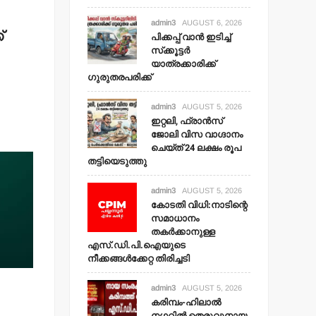
admin3
AUGUST 6, 2026
്
പിക്കപ്പ് വാന്‍ ഇടിച്ച്
സ്‌ക്കൂട്ടര്‍
യാത്രക്കാരിക്ക്
ഗുരുതരപരിക്ക്
admin3
AUGUST 5, 2026
ഇറ്റലി, ഫ്രാന്‍സ്
ജോലി വിസ വാഗ്ദാനം
ചെയ്ത് 24 ലക്ഷം രൂപ
തട്ടിയെടുത്തു
admin3
AUGUST 5, 2026
കോടതി വിധി:നാടിന്റെ
സമാധാനം
തകര്‍ക്കാനുള്ള
എസ്.ഡി.പി.ഐയുടെ
നീക്കങ്ങള്‍ക്കേറ്റ തിരിച്ചടി
admin3
AUGUST 5, 2026
കരിമ്പം-ഹിലാല്‍
നഗറില്‍ തെരുവുനായ