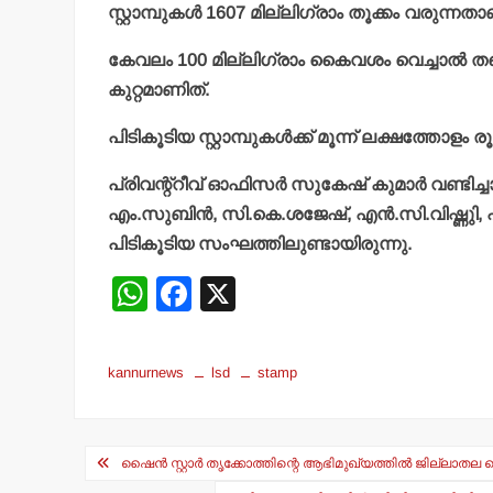
സ്റ്റാമ്പുകള്‍ 1607 മില്ലിഗ്രാം തൂക്കം വരുന്നതാ
കേവലം 100 മില്ലിഗ്രാം കൈവശം വെച്ചാല്‍ തന്ന
കുറ്റമാണിത്.
പിടികൂടിയ സ്റ്റാമ്പുകള്‍ക്ക് മൂന്ന് ലക്ഷത്തോളം 
പ്രിവന്റ്‌റീവ് ഓഫിസര്‍ സുകേഷ് കുമാര്‍ വണ്ട
എം.സുബിന്‍, സി.കെ.ശജേഷ്, എന്‍.സി.വിഷ്ണുി
പിടികൂടിയ സംഘത്തിലുണ്ടായിരുന്നു.
W
F
X
h
a
at
c
kannurnews
lsd
stamp
s
e
A
b
Post
p
o
ഷൈന്‍ സ്റ്റാര്‍ തൃക്കോത്തിന്റെ ആഭിമുഖ്യത്തില്‍ ജില്ലാതല പെനാ