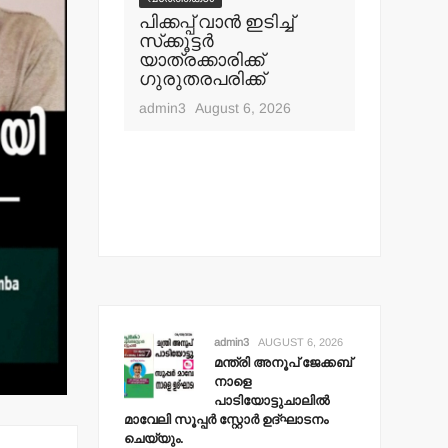
ൂപ് ജേക്കബ്
പിക്കപ്പ് വാന്‍ ഇടിച്ച്
ഇറ്റലി, 
സ്‌ക്കൂട്ടര്‍
വിസ വാഗ
ുചാലില്‍
യാത്രക്കാരിക്ക്
24 ലക്ഷം
ര്‍ സ്റ്റോര്‍
ഗുരുതരപരിക്ക്
തട്ടിയെട
 ചെയ്യും.
admin3
August 6, 2026
admin3
Aug
t 6, 2026
admin3
AUGUST 6, 2026
മന്ത്രി അനൂപ് ജേക്കബ്
നാളെ
പാടിയോട്ടുചാലില്‍
മാവേലി സൂപ്പര്‍ സ്റ്റോര്‍ ഉദ്ഘാടനം
ചെയ്യും.