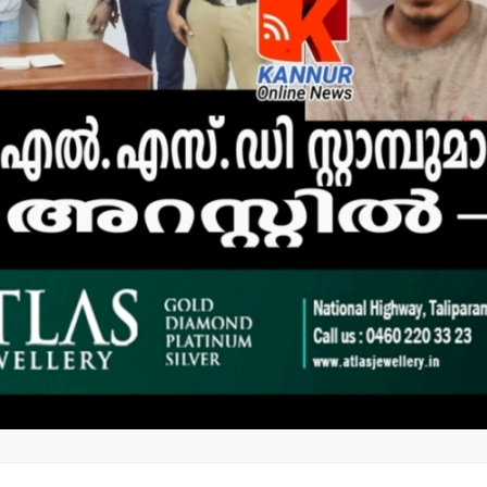
കരിമ്പം-ഹിലാല്‍
മന്ത്രി അന
നഗറില്‍ തെരുവുനായ
നാളെ
കേന്ദ്രം
പാടിയോട്ട
സ്ഥാപിക്കാനുള്ള
മാവേലി സൂപ്പ
നഗരസഭയുടെ നീക്കം
ഉദ്ഘാടനം
ഉപേക്ഷിക്കണം:
admin3
Augus
എസ്.ഡി.പി.ഐ
admin3
August 5, 2026