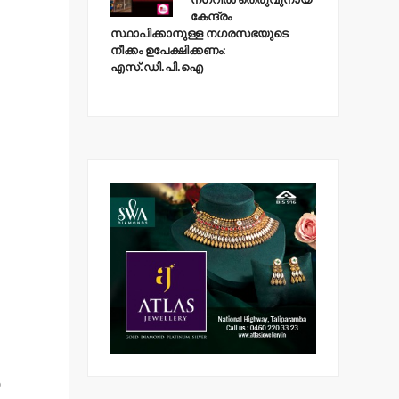
കേന്ദ്രം
സ്ഥാപിക്കാനുള്ള നഗരസഭയുടെ
നീക്കം ഉപേക്ഷിക്കണം:
എസ്.ഡി.പി.ഐ
D