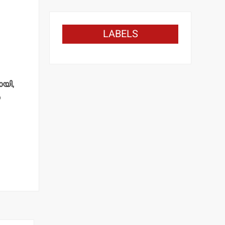
LABELS
ായി,
െ