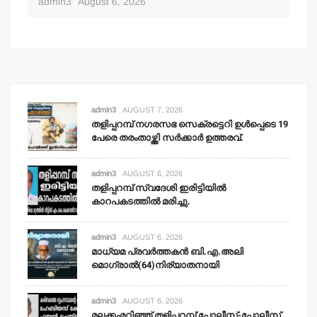
admin3
August 6, 2026
adm
admin3
AUGUST 7, 2026
തളിപ്പറമ്പ് നഗരസഭ സെക്രട്ടെറി ഉള്‍പ്പെടെ 19
പേരെ തരംതാഴ്ത്തി സര്‍ക്കാര്‍ ഉത്തരവ്.
admin3
AUGUST 6, 2026
തളിപ്പറമ്പ് സ്വദേശി ഇരിട്ടിയില്‍
കാറപകടത്തില്‍ മരിച്ചു.
admin3
AUGUST 6, 2026
മാധ്യമ പ്രവര്‍ത്തകന്‍ ബി.എ.അലി
മൊഗ്രാല്‍(64)നിര്യാതനായി
admin3
AUGUST 6, 2026
മലക്കംമറിഞ്ഞ് തളിപ്പറമ്പ് പോലീസ്-പോലീസ്