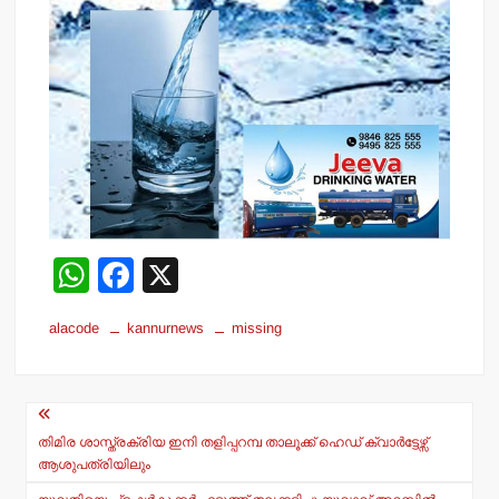
W
F
X
h
a
alacode
kannurnews
missing
at
c
s
e
Post
A
b
navigation
p
o
തിമിര ശാസ്ത്രക്രിയ ഇനി തളിപ്പറമ്പ താലൂക്ക് ഹെഡ് ക്വാര്‍ട്ടേഴ്സ്
ആശുപത്രിയിലും
p
o