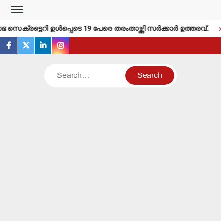
Skip
to
െക്രട്ടെറി ഉള്‍പ്പെടെ 19 പേരെ തരംതാഴ്ത്തി സര്‍ക്കാര്‍ ഉത്തരവ്.
content
facebook
twitter
linkedin
instagram
Search