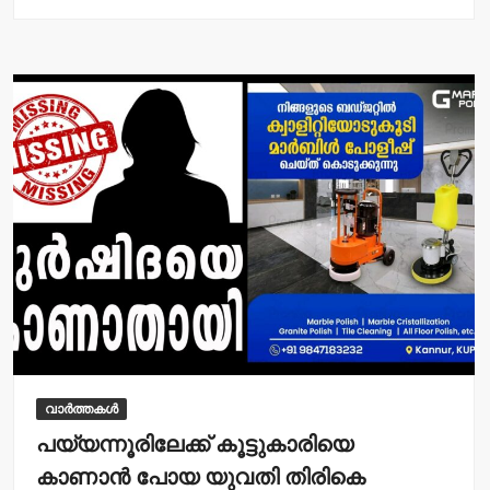
at
c
s
e
A
b
p
o
p
o
k
വാർത്തകൾ
പയ്യന്നൂരിലേക്ക് കൂട്ടുകാരിയെ
കാണാന്‍ പോയ യുവതി തിരികെ