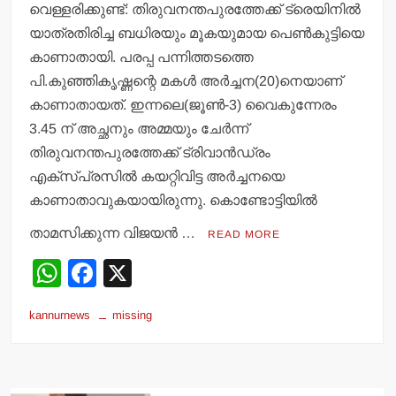
വെള്ളരിക്കുണ്ട്: തിരുവനന്തപുരത്തേക്ക് ട്രെയിനില്‍
യാത്രതിരിച്ച ബധിരയും മൂകയുമായ പെണ്‍കുട്ടിയെ
കാണാതായി. പരപ്പ പന്നിത്തടത്തെ
പി.കുഞ്ഞികൃഷ്ണന്റെ മകള്‍ അര്‍ച്ചന(20)നെയാണ്
കാണാതായത്. ഇന്നലെ(ജൂണ്‍-3) വൈകുന്നേരം
3.45 ന് അച്ഛനും അമ്മയും ചേര്‍ന്ന്
തിരുവനന്തപുരത്തേക്ക് ട്രിവാന്‍ഡ്രം
എക്‌സ്പ്രസില്‍ കയറ്റിവിട്ട അര്‍ച്ചനയെ
കാണാതാവുകയായിരുന്നു. കൊണ്ടോട്ടിയില്‍
താമസിക്കുന്ന വിജയന്‍ …
READ MORE
W
F
X
h
a
kannurnews
missing
at
c
s
e
A
b