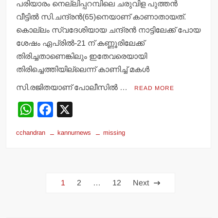
പരിയാരം നെല്ലിപ്പറമ്പിലെ ചരുവിള പുത്തന്‍
വീട്ടില്‍ സി.ചന്ദ്രന്‍(65)നെയാണ് കാണാതായത്.
കൊല്ലം സ്വദേശിയായ ചന്ദ്രന്‍ നാട്ടിലേക്ക് പോയ
ശേഷം ഏപ്രില്‍-21 ന് കണ്ണൂരിലേക്ക്
തിരിച്ചതാണെങ്കിലും ഇതേവരെയായി
തിരിച്ചെത്തിയില്ലെന്ന് കാണിച്ച് മകള്‍
സി.രജിതയാണ് പോലീസില്‍ …
READ MORE
W
F
X
h
a
cchandran
kannurnews
missing
at
c
s
e
A
b
Posts
p
o
1
2
…
12
Next
pagination
p
o