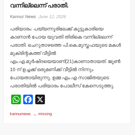
വന്നില്ലെന്ന് പരാതി.
Kannur News
June 12, 2026
പരിയാരം: പയ്യന്നൂരിലേക്ക് കൂട്ടുകാരിയെ
കാണാന്‍ പോയ യുവതി തിരികെ വന്നില്ലെന്ന്
പരാതി. ചെറുതാഴത്തെ പി.കെ.മുസ്തഫയുടെ മകള്‍
മുക്രിന്റകത്ത് വീട്ടില്‍
എം.എ.മുര്‍ഷിദയെയാണ്(21)കാണാതായത്. ജൂണ്‍
10 ന് ഉച്ചക്ക് ഒരുമണിക്ക് വീട്ടില്‍ നിന്നും
പോയതായിരുന്നു. ഉമ്മ എം.എ സാജിതയുടെ
പരാതിയില്‍ പരിയാരം പോലീസ് കേസെടുത്തു.
W
F
X
h
a
kannurnews
missing
at
c
s
e