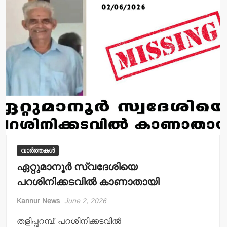
p
o
p
o
k
വാർത്തകൾ
ഏറ്റുമാനൂര്‍ സ്വദേശിയെ
പറശിനിക്കടവില്‍ കാണാതായി
Kannur News
June 2, 2026
തളിപ്പറമ്പ്: പറശിനിക്കടവില്‍