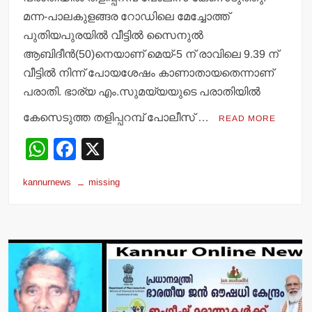
മന്ന-പാലകുളങ്ങര റോഡിലെ മേച്ചോത്ത്
പുതിയപുരയില്‍ വീട്ടില്‍ സൈനുല്‍
ആബിദീന്‍(50)നെയാണ് മെയ്-5 ന് രാവിലെ 9.39 ന്
വീട്ടില്‍ നിന്ന് പോയശേഷം കാണാതായതെന്നാണ്
പരാതി. ഭാര്യ എം.സുമയ്യയുടെ പരാതിയില്‍
കേസെടുത്ത തളിപ്പറമ്പ് പോലീസ് …
READ MORE
W
F
X
h
a
kannurnews
missing
at
c
s
e
A
b
p
o
p
o
k