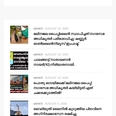
admin3
AUGUST 10, 2026
മലിനജല പൈപ്പ്‌ലൈന്‍ സ്ഥാപിച്ചത് നഗരസഭ
അധികൃതര്‍ പരിശോധിച്ചു-കണ്ണൂര്‍
ഓണ്‍ലൈന്‍ന്യൂസ് ഇംപാക്ട്‌
admin3
AUGUST 10, 2026
പാലങ്ങാട്ട് നാരായണന്‍
നായര്‍(92)നിര്യാതനായി.
admin3
AUGUST 10, 2026
പൊതു ഓടയിലേക്ക് മലിനജല പൈപ്പ്-
നഗരസഭ അധികൃതര്‍ കയ്യിട്ടത് ഏത്
ചക്കരക്കുടത്തില്‍?
admin3
AUGUST 9, 2026
വൈദ്യുതി ലൈനില്‍ കുടുങ്ങിയ പ്രാവിനെ
അഗ്‌നിരക്ഷാസേന രക്ഷിച്ചു.