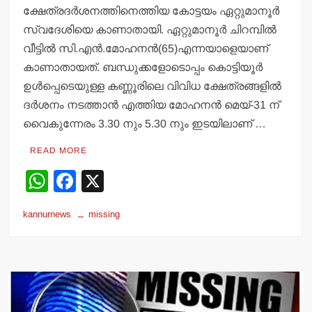
ക്ഷേത്രദര്‍ശനത്തിനെത്തിയ കോട്ടയം ഏറ്റുമാനൂര്‍
സ്വദേശിയെ കാണാതായി. ഏറ്റുമാനൂര്‍ ചിറമ്പില്‍
വീട്ടില്‍ സി.എന്‍.മോഹനന്‍(65)എന്നയാളെയാണ്
കാണാതായത്. ബന്ധുക്കളോടൊപ്പം കൊട്ടിയൂര്‍
ഉള്‍പ്പെടെയുള്ള കണ്ണൂരിലെ വിവിധ ക്ഷേത്രങ്ങളില്‍
ദര്‍ശനം നടത്താന്‍ എത്തിയ മോഹനന്‍ മെയ്-31 ന്
വൈകുന്നേരം 3.30 നും 5.30 നും ഇടയിലാണ് …
READ MORE
W
F
X
h
a
kannurnews
missing
at
c
s
e
A
b
p
o