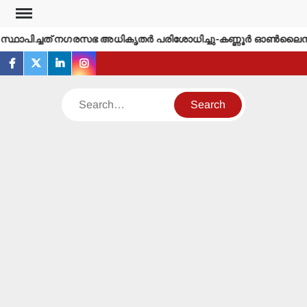
Skip
to
ിച്ചത് നഗരസഭ അധികൃതര്‍ പരിശോധിച്ചു-കണ്ണൂര്‍ ഓണ്‍ലൈന്‍ന്യൂസ
content
facebook
twitter
linkedin
instagram
Search