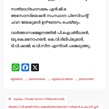
സത്യാഗ്രഹസമരം എന്‍.ജി.ഒ
അസോസിയേഷന്‍ സംസ്ഥാന പ്രസിഡന്റ്
ചവറ ജയകുമാര്‍ ഉദ്ഘാടനം ചെയ്യും.
വാര്‍ത്താസമ്മേളനത്തില്‍ പി.ഐ.ശ്രീധരന്‍,
യു.കെ.മനോഹരന്‍, കെ.വി.ദിലീപ്കുമാര്‍,
ടി.വി.ഷാജി, ഒ.വി.സീന എന്നിവര്‍ പങ്കെടുത്തു.
W
F
X
h
a
agitation
kannurnews
ngoassociation
pressmeet
at
c
s
e
Post
A
b
മുലയം സിംങ്ങ് യാദവ് നിര്യാതനായി.
navigation
p
o
അഞ്ച് വര്‍ഷത്തിനിടെ ക്ഷേത്രങ്ങള്‍ക്കായി സര്‍ക്കാര്‍ ചെലവഴിച്ചത്