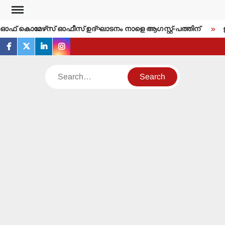
Skip
to
ര്‍ ഓഫ് കൊമേഴ്‌സ് ഓഫീസ് ഉദ്ഘാടനം നാളെ ആഗസ്റ്റ്-പത്തിന്
ഇന
content
facebook
twitter
linkedin
instagram
Search