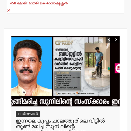
p
o
458 കോടി: മന്ത്രി കെ രാധാകൃഷ്ണന്‍
k
വാർത്തകൾ
വ
ഇന്നലെ കുപ്പം ചാലത്തൂരിലെ വീട്ടില്‍
ക
തൂങ്ങിമരിച്ച സുനിലിന്റെ
അറസ