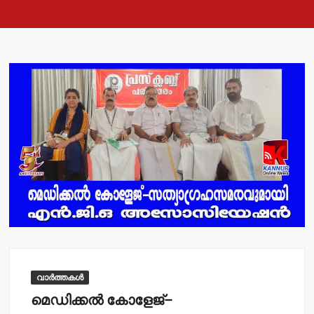
വാർത്തകൾ
മെഡിക്കല്‍ കോളേജ്–