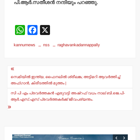
പി.ആര്‍.സതീശന്‍ നന്ദിയും പറഞ്ഞു.
W
F
X
h
a
kannurnews
nss
raghavankadannappally
at
c
s
e
Post
A
b
navigation
p
o
സെമിയിൽ ഇന്ത്യ, ഫൈനലിൽ ശ്രീലങ്ക; അട്ടിമറി ആവർത്തിച്ച്
അഫ്ഗാൻ, കിരീടത്തിൽ മുത്തം |
p
o
സി പി എം പ്രവര്‍ത്തകന്‍ എരുവട്ടി അഷ്റഫ് വധം നാല് ബി.ജെ.പി-
k
ആര്‍.എസ്.എസ് പ്രവര്‍ത്തകര്‍ക്ക് ജീവപര്യന്തം.