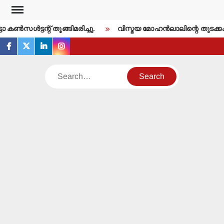
Skip
to
ണ്‍സള്‍ട്ടന്റ് തൂങ്ങിമരിച്ചു.
വിസ്മയ മോഹന്‍ലാലിന്റെ തുടക്കം
content
facebook
twitter
linkedin
instagram
Search