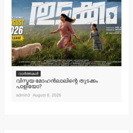
വ
ചെ
വാർത്തകൾ
പ്
വിസ്മയ മോഹന്‍ലാലിന്റെ തുടക്കം
എ
പാളിയോ?
adm
admin3
August 8, 2026