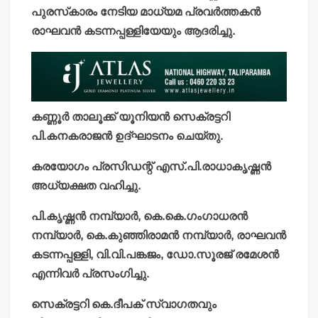
പുരസ്‌കാരം നേടിയ മാധ്യമ പ്രവര്‍ത്തകന്‍
രാഘവന്‍ കടന്നപ്പള്ളിയേയും ആദരിച്ചു.
കണ്ണൂര്‍ താലൂക്ക് യൂനിയന്‍ സെക്രട്ടറി
പി.കനകരാജന്‍ ഉദ്ഘാടനം ചെയ്തു.
കരയോഗം പ്രസിഡന്റ് എസ്.പി.രാധാകൃഷ്ണന്‍
അധ്യക്ഷത വഹിച്ചു.
പി.കൃഷ്ണന്‍ നമ്പ്യാര്‍, കെ.കെ.ഗംഗാധരന്‍
നമ്പ്യാര്‍, കെ.കുഞ്ഞിരാമന്‍ നമ്പ്യാര്‍, രാഘവന്‍
കടന്നപ്പള്ളി, വി.വി.പങ്കജം, ഡോ.സൂരജ് രമേശന്‍
എന്നിവര്‍ പ്രസംഗിച്ചു.
സെക്രട്ടറി കെ.ദീപക് സ്വാഗതവും