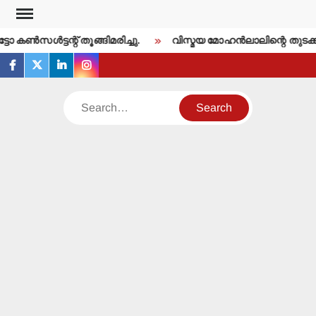
Skip
to
കണ്‍സള്‍ട്ടന്റ് തൂങ്ങിമരിച്ചു.
വിസ്മയ മോഹന്‍ലാലിന്റെ തുടക്ക
content
facebook
twitter
linkedin
instagram
Search