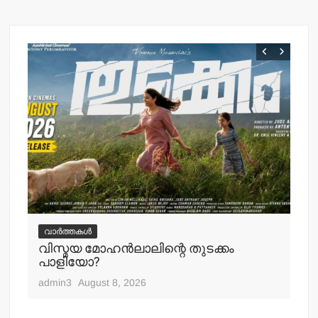
വ
ചെ
വാർത്തകൾ
പ്
വിസ്മയ മോഹന്‍ലാലിന്റെ തുടക്കം
എ
പാളിയോ?
adm
admin3
August 8, 2026