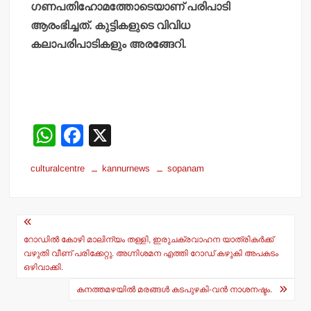
ഗണപതിഹോമത്തോടെയാണ് പരിപാടി
ആരംഭിച്ചത്. കുട്ടികളുടെ വിവിധ
കലാപരിപാടികളും അരങ്ങേറി.
W
F
X
h
a
culturalcentre
kannurnews
sopanam
at
c
s
e
Post
A
b
navigation
p
o
റോഡിൽ കോഴി മാലിന്യം തള്ളി, ഇരുചക്രവാഹന യാത്രികർക്ക്
വഴുതി വീണ് പരിക്കേറ്റു. അഗ്നിശമന എത്തി റോഡ് കഴുകി അപകടം
p
o
ഒഴിവാക്കി.
k
കനത്തമഴയില്‍ മരങ്ങള്‍ കടപുഴകി-വന്‍ നാശനഷ്ടം.