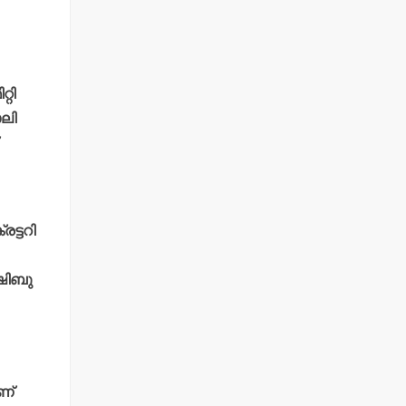
റി
ോലി
ട്ടറി
 ഷിബു
ണ്