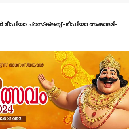
ീഡിയാ പ്രസ്‌ക്ലബ്ബ് -മീഡിയാ അക്കാദമി-