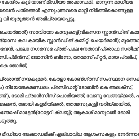
യ കേന്ദ്രം കൂടിയാണ് മീഡിയാ അക്കാഡമി.
മാറുന്ന മാധ്യമ
ന്‍ പത്രങ്ങള്‍ എന്നും;അവരെ മാറ്റി നിര്‍ത്തികൊണ്ടുള്ള
 തുരുത്തന്‍ അഭിപ്രായപ്പെട്ടു.
മാന്‍) സാവിയോ കാവുകാട്ട്(വികസന സ്റ്റാന്‍ഡിങ് കമ്മിറ്
യാസ കല കായിക സ്റ്റാന്‍ഡിങ് കമ്മിറ്റി ചെയര്‍മാന്‍); മുത്ത
ീനാഭവന്‍, പാലാ നഗരസഭ പ്രതിപക്ഷ നേതാവ് പ്രൊഫ സതീഷ്
്രിന്‍സ്, ജോസിന്‍ ബിനോ, തോമസ് പീറ്റര്‍, മായ പ്രദീപ്,
കെ ജോര്‍ജ്,
പ്രശാന്ത് നന്ദകുമാര്‍, കേരളാ കോണ്‍ഗ്രസ് സംസ്ഥാന സെക്ര
എം) നിയോജകമണ്ഡലം പ്രസിഡന്റ് ടോബിന്‍ കെ അലക്‌സ്,
ട് ), ടോമി ഫ്രാന്‍സിസ് പൊരിയത്ത്, വേണു വേങ്ങയ്ക്കല്‍,
വടക്കന്‍, ജോയി കളരിയ്ക്കല്‍, തോമസുകുട്ടി വരിയ്ക്കയില്‍,
ഷ് മാട്ടേല്‍(റോട്ടറി ക്ലബ്ബ്); ആകാശ് മാനുവല്‍ ടോമി
ടുത്തു.
 മീഡിയാ അക്കാഡമിക്ക് എല്ലാവിധ ആശംസകളും നേര്‍ന്നാ