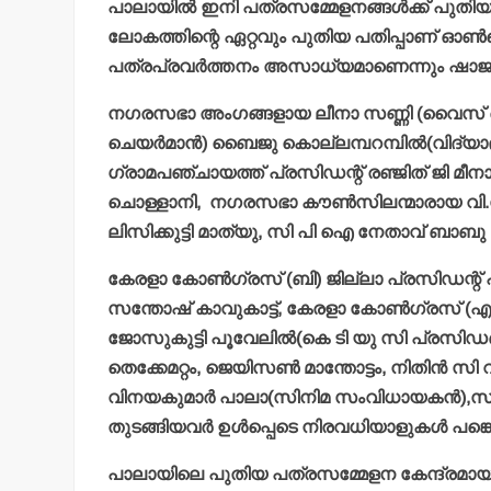
പാലായില്‍ ഇനി പത്രസമ്മേളനങ്ങള്‍ക്ക് പുതി
ലോകത്തിന്റെ ഏറ്റവും പുതിയ പതിപ്പാണ് ഓണ്‍ലൈ
പത്രപ്രവര്‍ത്തനം അസാധ്യമാണെന്നും ഷാജു വി
നഗരസഭാ അംഗങ്ങളായ ലീനാ സണ്ണി (വൈസ് ചെയര്‍
ചെയര്‍മാന്‍) ബൈജു കൊല്ലമ്പറമ്പില്‍(വിദ്യാഭ്
ഗ്രാമപഞ്ചായത്ത് പ്രസിഡന്റ് രഞ്ജിത് ജി മ
ചൊള്ളാനി,
നഗരസഭാ കൗണ്‍സിലന്മാരായ വി.സി.പ
ലിസിക്കുട്ടി മാത്യു, സി പി ഐ നേതാവ് ബാബു 
കേരളാ കോണ്‍ഗ്രസ് (ബി) ജില്ലാ പ്രസിഡന്റ് 
സന്തോഷ് കാവുകാട്ട്, കേരളാ കോണ്‍ഗ്രസ് (
ജോസുകുട്ടി പൂവേലില്‍(കെ ടി യു സി പ്രസിഡണ്
തെക്കേമറ്റം, ജെയിസണ്‍ മാന്തോട്ടം, നിതിന്‍ സി 
വിനയകുമാര്‍ പാലാ(സിനിമ സംവിധായകന്‍),സന്തോ
തുടങ്ങിയവര്‍ ഉള്‍പ്പെടെ നിരവധിയാളുകള്‍ പങ്കെ
പാലായിലെ പുതിയ പത്രസമ്മേളന കേന്ദ്രമായ