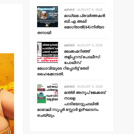
admin3
AUGUST 6, 2026
മാധ്യമ പ്രവര്‍ത്തകന്‍
ബി.എ.അലി
മൊഗ്രാല്‍(64)നിര്യാ
തനായി
admin3
AUGUST 6, 2026
മലക്കംമറിഞ്ഞ്
തളിപ്പറമ്പ് പോലീസ്-
പോലീസ്
മേധാവിയുടെ റിപ്പോര്‍ട്ട് തേടി
ഹൈക്കോടതി.
admin3
AUGUST 6, 2026
മന്ത്രി അനൂപ് ജേക്കബ്
നാളെ
പാടിയോട്ടുചാലില്‍
മാവേലി സൂപ്പര്‍ സ്റ്റോര്‍ ഉദ്ഘാടനം
ചെയ്യും.