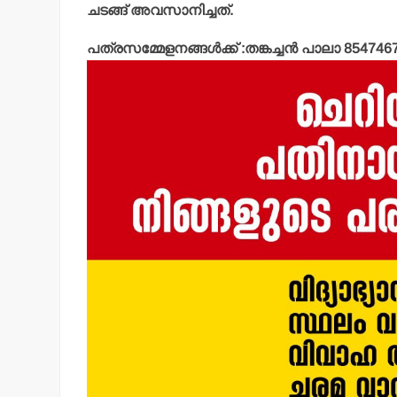
ചടങ്ങ് അവസാനിച്ചത്.
പത്രസമ്മേളനങ്ങള്‍ക്ക് :തങ്കച്ചന്‍ പാലാ 854746