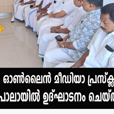
മന്ത്രി അനൂപ് ജേക്കബ്
തളിപ്പറമ്
നാളെ
സെക്രട്ടെറ
പാടിയോട്ടുചാലില്‍
19 പേരെ തര
മാവേലി സൂപ്പര്‍ സ്റ്റോര്‍
സര്‍ക്കാര്‍
ഉദ്ഘാടനം ചെയ്യും.
admin3
Augus
admin3
August 6, 2026