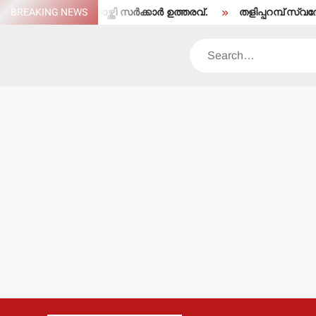
Skip
തരംതാഴ്ത്തി സര്‍ക്കാര്‍ ഉത്തരവ്.
BREAKING NEWS
തളിപ്പറമ്പ് സ്വദേശി ഇരിട്ടിയി
to
content
Search