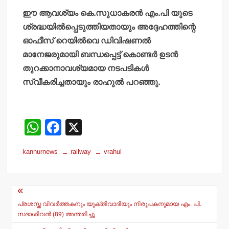
ഈ ആവശ്യം കെ.സുധാകരന്‍ എം.പി യുടെ
ശ്രദ്ധയില്‍പ്പെടുത്തിയതായും അദ്ദേഹത്തിന്റെ
ഓഫീസ് റെയില്‍വെ ഡിവിഷണല്‍
മാനേജരുമായി ബന്ധപ്പെട്ട് കൊണ്ടര്‍ ഉടന്‍
തുറക്കാനാവശ്യമായ നടപടികള്‍
സ്വീകരിച്ചതായും രാഹുല്‍ പറഞ്ഞു.
W
F
X
h
a
kannurnews
railway
vrahul
at
c
s
e
Post
A
b
navigation
p
o
പ്രശസ്ത വിവര്‍ത്തകനും യുക്തിവാദിയും നിരൂപകനുമായ എം. പി.
സദാശിവന്‍ (89) അന്തരിച്ചു
p
o