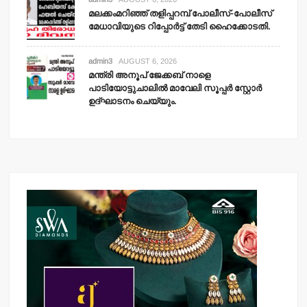
മലക്കംമറിഞ്ഞ് തളിപ്പറമ്പ് പോലീസ്-പോലീസ്
മേധാവിയുടെ റിപ്പോര്‍ട്ട് തേടി ഹൈക്കോടതി.
admin3
AUGUST 6, 2026
മന്ത്രി അനൂപ് ജേക്കബ് നാളെ
പാടിയോട്ടുചാലില്‍ മാവേലി സൂപ്പര്‍ സ്റ്റോര്‍
ഉദ്ഘാടനം ചെയ്യും.