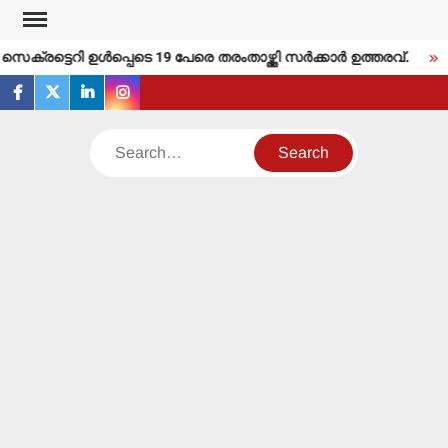
Skip
to
്രട്ടെറി ഉള്‍പ്പെടെ 19 പേരെ തരംതാഴ്ത്തി സര്‍ക്കാര്‍ ഉത്തരവ്.
ത
content
facebook
twitter
linkedin
instagram
Search