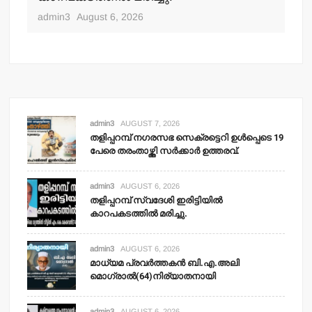
admin3
August 6, 2026
adm
admin3
AUGUST 7, 2026
തളിപ്പറമ്പ് നഗരസഭ സെക്രട്ടെറി ഉള്‍പ്പെടെ 19
പേരെ തരംതാഴ്ത്തി സര്‍ക്കാര്‍ ഉത്തരവ്.
admin3
AUGUST 6, 2026
തളിപ്പറമ്പ് സ്വദേശി ഇരിട്ടിയില്‍
കാറപകടത്തില്‍ മരിച്ചു.
admin3
AUGUST 6, 2026
മാധ്യമ പ്രവര്‍ത്തകന്‍ ബി.എ.അലി
മൊഗ്രാല്‍(64)നിര്യാതനായി
admin3
AUGUST 6, 2026