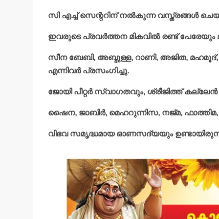
സി എച്ച് സെന്ററിന് നല്‍കുന്ന വസ്ത്രങ്ങള്‍ ചെയര
ഇവരുടെ പ്രവര്‍ത്തന മികവില്‍ രണ്ട് പേരേയും 
സീന ബേബി, അബ്ദുള്ള, റാണി, അജിത, മഹമൂദ
എന്നിവര്‍ പ്രസംഗിച്ചു.
ജോയി പീറ്റര്‍ സ്വാഗതവും, ശ്രീജിത്ത് കല്ലേന്
ഷൈന, ജാബിര്‍, മെഹറുന്നിസ, നജ്മ, ഫാത്തിമ, 
വിഭവ സമൃദ്ധമായ ഓണസദ്യയും ഉണ്ടായിരുന്ന