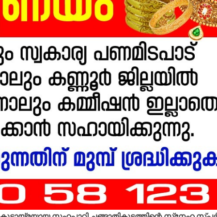
 കൂട്ടായ്മയായ സഹപാഠി ചങ്ങാതികൂട്ടത്തിന്റെ സ്‌നേഹ സ്പര