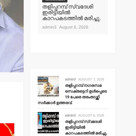
പ് നഗരസഭ
തളിപ്പറമ്പ് സ്വദേശി
വാർത്തകൾ
ി ഉള്‍പ്പെടെ
ഇരിട്ടിയില്‍
മാധ്യമ പ
ംതാഴ്ത്തി
കാറപകടത്തില്‍ മരിച്ചു.
ബി.എ.അ
 ഉത്തരവ്.
മൊഗ്രാല
admin3
August 6, 2026
t 7, 2026
admin3
Aug
admin3
AUGUST 7, 2026
തളിപ്പറമ്പ് നഗരസഭ
സെക്രട്ടെറി ഉള്‍പ്പെടെ
19 പേരെ തരംതാഴ്ത്തി
സര്‍ക്കാര്‍ ഉത്തരവ്.
admin3
AUGUST 6, 2026
തളിപ്പറമ്പ് സ്വദേശി
ഇരിട്ടിയില്‍
കാറപകടത്തില്‍ മരിച്ചു.