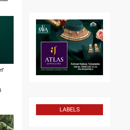
ന്
‍
LABELS