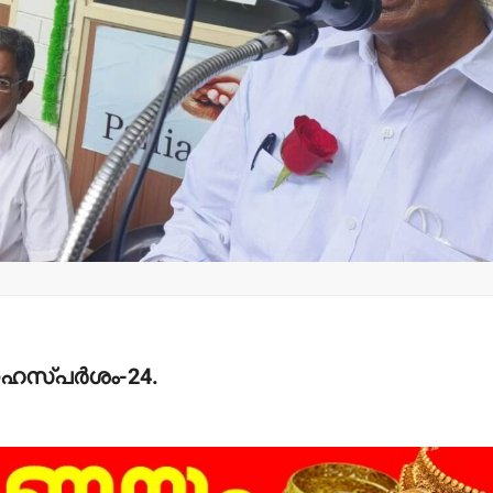
മന്ത്രി അനൂപ് ജേക്കബ്
തളിപ്പറമ്
നാളെ
സെക്രട്ടെറ
പാടിയോട്ടുചാലില്‍
19 പേരെ തര
മാവേലി സൂപ്പര്‍ സ്റ്റോര്‍
സര്‍ക്കാര്‍
ഉദ്ഘാടനം ചെയ്യും.
admin3
Augus
admin3
August 6, 2026
നേഹസ്പര്‍ശം-24.