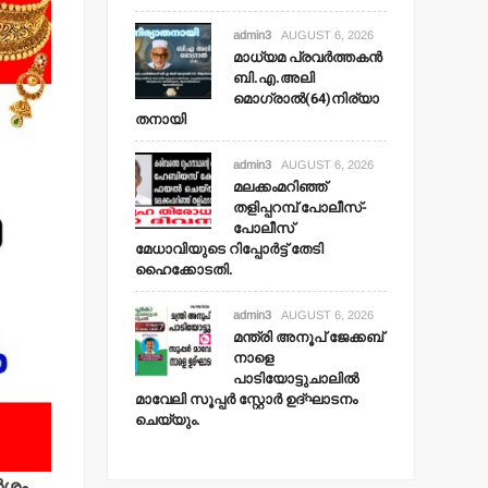
admin3
AUGUST 6, 2026
മാധ്യമ പ്രവര്‍ത്തകന്‍
ബി.എ.അലി
മൊഗ്രാല്‍(64)നിര്യാ
തനായി
admin3
AUGUST 6, 2026
മലക്കംമറിഞ്ഞ്
തളിപ്പറമ്പ് പോലീസ്-
പോലീസ്
മേധാവിയുടെ റിപ്പോര്‍ട്ട് തേടി
ഹൈക്കോടതി.
admin3
AUGUST 6, 2026
മന്ത്രി അനൂപ് ജേക്കബ്
നാളെ
പാടിയോട്ടുചാലില്‍
മാവേലി സൂപ്പര്‍ സ്റ്റോര്‍ ഉദ്ഘാടനം
ചെയ്യും.
്‍ശം