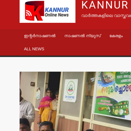
KANNUR
വാർത്തകളിലെ വാസ്തവ
ഇന്റർനാഷണൽ
നാഷണൽ ന്യൂസ്
കേരളം
ALL NEWS