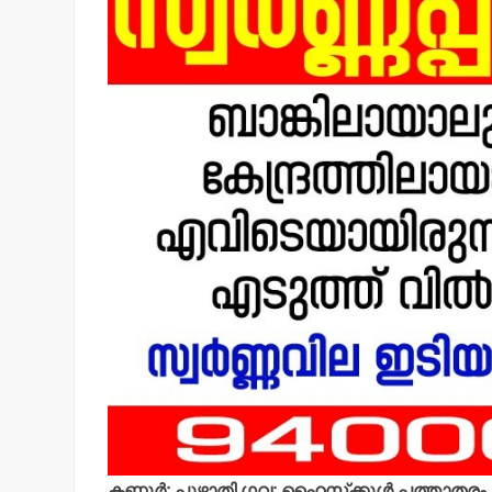
കണ്ണൂര്‍: പുഴാതി ഗവ: ഹൈസ്‌ക്കൂള്‍ പത്താതരം