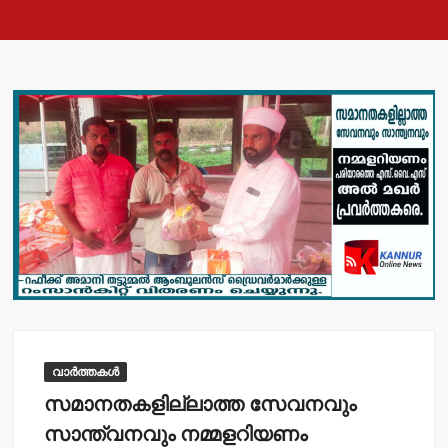
വാർത്തകൾ
സമാനതകളില്ലാത്ത സേവനവും
സാന്ത്വനവും നമ്മളറിയണം