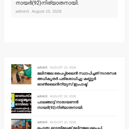
നായര്‍(92)നിര്യാതനായി.
നഗ
ചക
admin3
August 10, 2026
adm
admin3
AUGUST 10, 2026
മലിനജല പൈപ്പ്‌ലൈന്‍ സ്ഥാപിച്ചത് നഗരസഭ
അധികൃതര്‍ പരിശോധിച്ചു-കണ്ണൂര്‍
ഓണ്‍ലൈന്‍ന്യൂസ് ഇംപാക്ട്‌
admin3
AUGUST 10, 2026
പാലങ്ങാട്ട് നാരായണന്‍
നായര്‍(92)നിര്യാതനായി.
admin3
AUGUST 10, 2026
പൊതു ഓടയിലേക്ക് മലിനജല പൈപ്പ്-