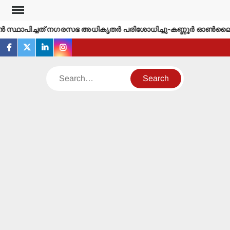
Skip
to
സ്ഥാപിച്ചത് നഗരസഭ അധികൃതര്‍ പരിശോധിച്ചു-കണ്ണൂര്‍ ഓണ്‍ലൈന്‍
content
facebook
twitter
linkedin
instagram
Search