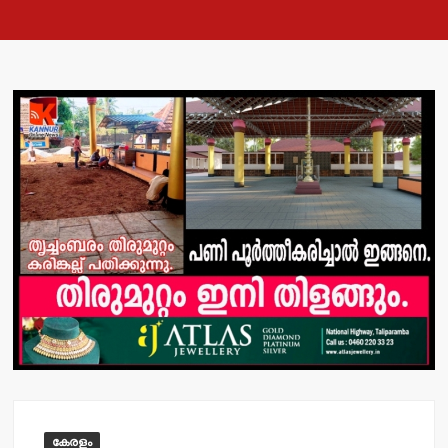
കേരളം