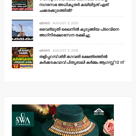
നഗരസഭ അധികൃതര്‍ കയ്യിട്ടത് ഏത്
ചക്കരക്കുടത്തില്‍?
admin3
AUGUST 9, 2026
വൈദ്യുതി ലൈനില്‍ കുടുങ്ങിയ പ്രാവിനെ
അഗ്‌നിരക്ഷാസേന രക്ഷിച്ചു.
admin3
AUGUST 9, 2026
തളിപ്പറമ്പ് ശ്രീ ഭഗവതി ക്ഷേത്രത്തില്‍
കര്‍ക്കടകവാവ് പിതൃബലി കര്‍മ്മം ആഗസ്റ്റ് 12 ന്