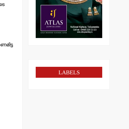
ടെ
മിട്ട
LABELS