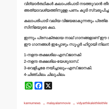
വിദ്യാര്‍ത്ഥികള്‍ കലാപരിപാടി നടത്തുവാന്‍ തീ
അത്യാവശ്യത്തിനുള്ള പണം കൂടി സ്വരൂപിച്ചു
കലാപരിപാടി വലിയ വിജയമാകുന്നതും പ്രതിമ പു
സിനിമയുടെ കഥ.
ഇന്നും പ്രസക്തമായ നാല് ഗാനങ്ങളാണ് ഈ സി
ഈ ഗാനങ്ങള്‍ ഇപ്പോഴും സൂപ്പര്‍ ഹിറ്റായി നിലനില
1-നളന്ദ-തക്ഷശില-എസ്.ജാനകി
2-നളന്ദ തക്ഷശില-യേശുദാസ്.
3-വെളിച്ചമേ നയിച്ചാലും-എസ്.ജാനകി.
4-ചിഞ്ചിലം ചിലുചിലം
W
F
X
h
a
at
c
kannurnews
malayalammovie
vidyarthikaleithileithile