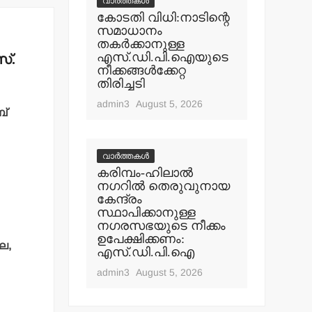
വാർത്തകൾ
കോടതി വിധി:നാടിന്റെ
സമാധാനം
തകര്‍ക്കാനുള്ള
എസ്.ഡി.പി.ഐയുടെ
്.
നീക്കങ്ങള്‍ക്കേറ്റ
തിരിച്ചടി
admin3
August 5, 2026
ബ്
വാർത്തകൾ
കരിമ്പം-ഹിലാല്‍
നഗറില്‍ തെരുവുനായ
കേന്ദ്രം
സ്ഥാപിക്കാനുള്ള
നഗരസഭയുടെ നീക്കം
ഉപേക്ഷിക്കണം:
ല,
എസ്.ഡി.പി.ഐ
admin3
August 5, 2026