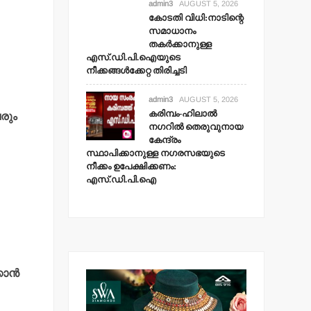
admin3
AUGUST 5, 2026
കോടതി വിധി:നാടിന്റെ
സമാധാനം
തകര്‍ക്കാനുള്ള
എസ്.ഡി.പി.ഐയുടെ
നീക്കങ്ങള്‍ക്കേറ്റ തിരിച്ചടി
admin3
AUGUST 5, 2026
കരിമ്പം-ഹിലാല്‍
വരും
നഗറില്‍ തെരുവുനായ
കേന്ദ്രം
സ്ഥാപിക്കാനുള്ള നഗരസഭയുടെ
നീക്കം ഉപേക്ഷിക്കണം:
എസ്.ഡി.പി.ഐ
ാന്‍