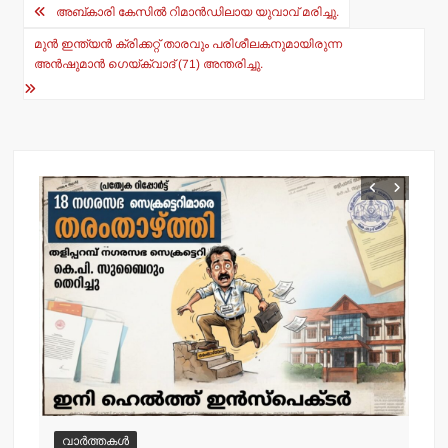
Post
A
b
അബ്കാരി കേസില്‍ റിമാന്‍ഡിലായ യുവാവ് മരിച്ചു.
navigation
p
o
മുന്‍ ഇന്ത്യന്‍ ക്രിക്കറ്റ് താരവും പരിശീലകനുമായിരുന്ന
p
o
അന്‍ഷുമാന്‍ ഗെയ്ക്വാദ് (71) അന്തരിച്ചു.
k
വാർത്തകൾ
വ