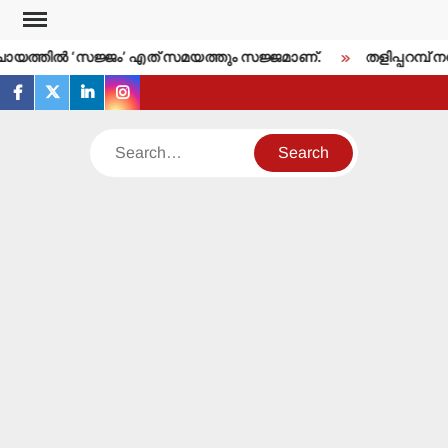
Skip
to
യത്തില്‍ ‘സജ്ജം’ എത് സമയത്തും സജ്ജമാണ്.
തളിപ്പറമ്പ് നഗ
content
facebook
twitter
linkedin
instagram
Search