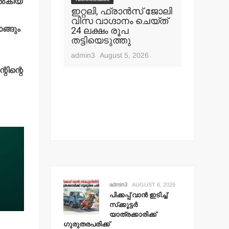
ല്‍കിയ
്‍ ഇടിച്ച്
ഇറ്റലി, ഫ്രാന്‍സ് ജോലി
വിസ വാഗ്ദാനം ചെയ്ത്
ിക്ക്
24 ലക്ഷം രൂപ
ങ്ങും
ക്ക്
തട്ടിയെടുത്തു
വാർത്തകൾ
കോടതി വ
t 6, 2026
admin3
August 5, 2026
സമാധാ
തകര്‍ക്ക
റിന്റെ
എസ്.ഡി
നീക്കങ്ങള്
admin3
Aug
admin3
AUGUST 6, 2026
പിക്കപ്പ് വാന്‍ ഇടിച്ച്
സ്‌ക്കൂട്ടര്‍
യാത്രക്കാരിക്ക്
ഗുരുതരപരിക്ക്