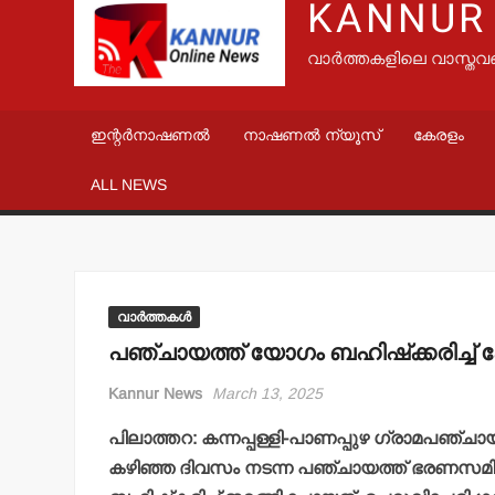
KANNUR
വാർത്തകളിലെ വാസ്തവ
ഇന്റർനാഷണൽ
നാഷണൽ ന്യൂസ്
കേരളം
ALL NEWS
വാർത്തകൾ
പഞ്ചായത്ത് യോഗം ബഹിഷ്‌ക്കരിച്ച്
Kannur News
March 13, 2025
പിലാത്തറ: കന്നപ്പള്ളി-പാണപ്പുഴ ഗ്രാമപഞ്
കഴിഞ്ഞ ദിവസം നടന്ന പഞ്ചായത്ത് ഭരണസമ