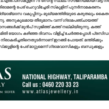
വ.എല്‍.പിസ്‌കൂളിന് 75 സെന്റ് സ്ഥലം സൗജന്യമായി വിട്ട് ന
പിക്കപ്പ് വാന
ാമന്റെ പേര് ചെറുവിച്ചേരി സ്‌കൂളിന് പുനര്‍നാമകരണം
സ്‌ക്കൂട്ടര്‍
യാത്രക്കാര
ും വിദ്യാഭ്യാസ വകുപ്പിനും മുഖ്യമന്ത്രിയുടെ കരുതലും കൈതാ
ഗുരുതരപരി
്നു. അനുകൂലമായ തീരുമാനം വന്ന് ഗ്രാമപഞ്ചായത്ത്
വാർത്തകൾ
admin3
Augus
ള്‍ക്ക് മുന്‍പ് സുജിത്ത് കത്ത് നല്കിയിരുന്നു. കത്ത്
പ്രായപൂര്‍ത്തിയാകാത്ത
പെണ്‍കുട്ടിയെ
യോഗം കഴിഞ്ഞ ദിവസം വിളിച്ച് ചേര്‍ത്തപ്പോള്‍ പ്രസിഡന്
ലൈംഗീകാതിക്രമത്തിനിരയാക്കിയ
ിരാകരിച്ചതിനെതുടര്‍ന്നാണ് ഇറങ്ങി പോയത്. മന്ത്രിക്കും
യുവതി പോക്‌സോ കേസില്‍
‌ക്കൂളിന്റെ പേര് മാറ്റുമെന്ന് ഗ്രാമവാസികളും ബന്ധുക്കളും
അറസ്റ്റില്‍.
admin3
August 5, 2026