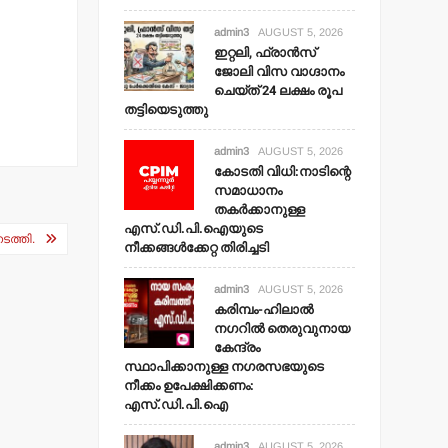
admin3
AUGUST 5, 2026
ഇറ്റലി, ഫ്രാന്‍സ്
ജോലി വിസ വാഗ്ദാനം
ചെയ്ത് 24 ലക്ഷം രൂപ
തട്ടിയെടുത്തു
admin3
AUGUST 5, 2026
കോടതി വിധി:നാടിന്റെ
സമാധാനം
തകര്‍ക്കാനുള്ള
എസ്.ഡി.പി.ഐയുടെ
ടത്തി.
നീക്കങ്ങള്‍ക്കേറ്റ തിരിച്ചടി
admin3
AUGUST 5, 2026
കരിമ്പം-ഹിലാല്‍
നഗറില്‍ തെരുവുനായ
കേന്ദ്രം
സ്ഥാപിക്കാനുള്ള നഗരസഭയുടെ
നീക്കം ഉപേക്ഷിക്കണം:
എസ്.ഡി.പി.ഐ
admin3
AUGUST 5, 2026