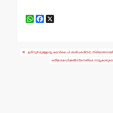
W
F
X
h
a
at
c
s
e
Post
A
b
ഉദിനൂര്‍ മുള്ളോട്ടു കടവിലെ പി.ശശിധരന്‍(54) നിര്യാതനായി
navigation
p
o
ഖദീജ മെഡിക്കല്‍സിനെതിരെ നാട്ടുകാരുടെ ക
p
o
k