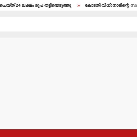
്ത് 24 ലക്ഷം രൂപ തട്ടിയെടുത്തു
കോടതി വിധി:നാടിന്റെ സമാധാന