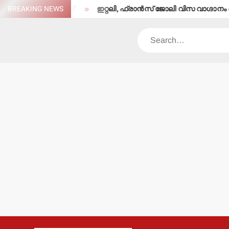
Skip
ാരിക്ക് ഗുരുതരപരിക്ക്
BREAKING NEWS
ഇറ്റലി, ഫ്രാന്‍സ് ജോലി വിസ വാഗ്ദാനം ചെയ
to
content
Search