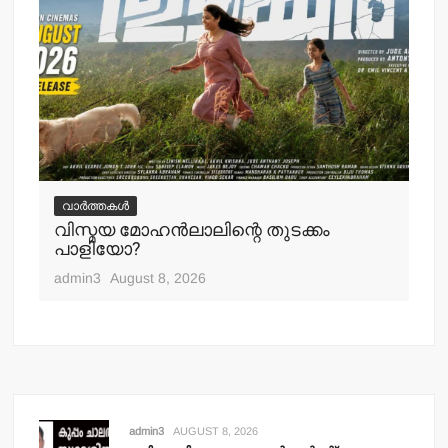
വ
ചെ
വാർത്തകൾ
പ്
വിസ്മയ മോഹന്‍ലാലിന്റെ തുടക്കം
എ
പാളിയോ?
adm
admin3
August 8, 2026
admin3
AUGUST 8, 2026