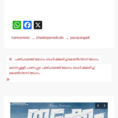
W
F
X
h
a
kannurnews
khadeejamedicals
pazayangadi
at
c
s
e
Post
A
b
പഞ്ചായത്ത് യോഗം ബഹിഷ്‌ക്കരിച്ച് കോണ്‍ഗ്രസ് അംഗം.
navigation
p
o
കടന്നപ്പള്ളി-പാണപ്പുഴ പഞ്ചായത്ത് യോഗം ബഹിഷ്‌ക്കരിച്ച്
p
o
കോണ്‍ഗ്രസ് അംഗം.
k