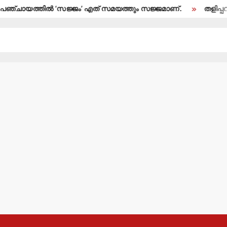
ല്‍ ‘സജ്ജം’ എത് സമയത്തും സജ്ജമാണ്.
തളിപ്പറമ്പ് നഗരസഭ സ