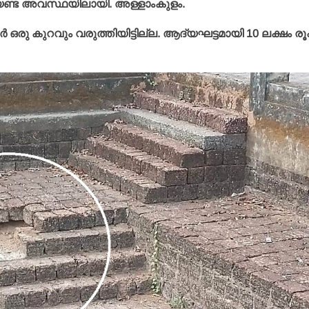
േണ്ട അവസ്ഥയിലായി. അള്ളാംകുളം.
്‍ ഒരു കുറവും വരുത്തിയിട്ടില്ല. ആദ്യഘട്ടമായി 10 ലക്ഷം ര