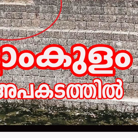
ചെറുപുഴ
കാലവര്‍ഷക
വാർത്തകൾ
പ്രത്യേക 
മാധ്യമ പ്രവര്‍ത്തകന്‍
അനുവദിക്
ബി.എ.അലി
എല്‍ഡിഎ
മൊഗ്രാല്‍(64)നിര്യാതനായി
admin3
Augus
admin3
August 6, 2026