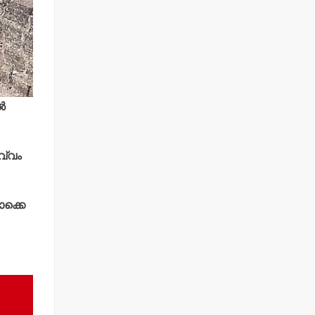
‍
വ്വം
ൊക്കെ