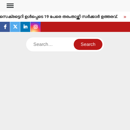
Skip
to
രട്ടെറി ഉള്‍പ്പെടെ 19 പേരെ തരംതാഴ്ത്തി സര്‍ക്കാര്‍ ഉത്തരവ്.
ത
content
facebook
twitter
linkedin
instagram
Search