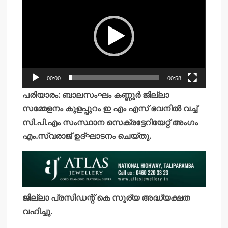
Player
00:00
00:58
പരിയാരം: ബാലസംഘം കണ്ണൂര്‍ ജില്ലാ
സമ്മേളനം കുളപ്പുറം ഇ എം എസ് ഭവനില്‍ വച്ച്
സി.പി.എം സംസ്ഥാന സെക്രട്ടേറിയേറ്റ് അംഗം
എം.സ്വരാജ് ഉദ്ഘാടനം ചെയ്തു.
ജില്ലാ പ്രസിഡന്റ് കെ സൂര്യ അദ്ധ്യക്ഷത
വഹിച്ചു.