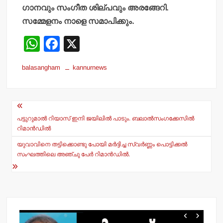
ഗാനവും സംഗീത ശില്പവും അരങ്ങേറി.
സമ്മേളനം നാളെ സമാപിക്കും.
W
F
X
h
a
balasangham
kannurnews
at
c
s
e
Post
A
b
navigation
p
o
പട്ടുറുമാല്‍ റിയാസ് ഇനി ജയിലില്‍ പാടും. ബലാല്‍സംഗക്കേസില്‍
റിമാന്‍ഡില്‍
p
o
യുവാവിനെ തട്ടിക്കൊണ്ടു പോയി മര്‍ദ്ദിച്ച സ്വര്‍ണ്ണം പൊട്ടിക്കല്‍
k
സംഘത്തിലെ അഞ്ചു പേര്‍ റിമാന്‍ഡില്‍.