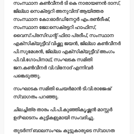
സംസ്ഥാന കണ്‍വീനര്‍ ടി കെ നാരായണന്‍ ദാസ്,
ജില്ലാ സെക്രട്ടറി അനുവിന്ദ് ആയിത്തര
സംസ്ഥാന കോ:ഓര്‍ഡിനേറ്റര്‍ എം.രണ്‍ദീഷ്,
സംസ്ഥാന ജോ:സെക്രട്ടറി ഹാഫിസ്,
വൈസ്:പ്രസിഡന്റ് ഫിദാ പ്രദീപ്, സംസ്ഥാന
എക്‌സിക്യുട്ടീവ് വിഷ്ണു ജയന്‍, ജില്ലാ കണ്‍വീനര്‍
പി.സുമേശന്‍, ജില്ലാ എക്‌സിക്യുട്ടീവ് അംഗം
പി.വി.ഗോപിനാഥ്, സംഘടക സമിതി
ജന.കണ്‍വീനര്‍ വി.വിനോദ് എന്നിവര്‍
പങ്കെടുത്തു.
സംഘാടക സമിതി ചെയര്‍മാന്‍ ടി.വി.രാജേഷ്
സ്വാഗതം പറഞ്ഞു.
ചിലച്ചിത്ര താരം പി.പി.കുഞ്ഞികൃഷ്ണന്‍ മാസ്റ്റര്‍
ഉദ്ഘാടനം കുട്ടികളുമായി സംവദിച്ചു.
തുടര്‍ന്ന് ബാലസംഘം കൂട്ടുകാരുടെ സ്വാഗത