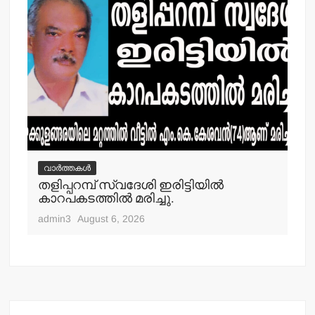
വാർത്തകൾ
വ
തളിപ്പറമ്പ് സ്വദേശി ഇരിട്ടിയില്‍
മാ
്‍
കാറപകടത്തില്‍ മരിച്ചു.
മൊ
admin3
August 6, 2026
adm