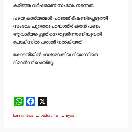
കഴിഞ്ഞ വര്‍ഷമാണ് സംഭവം നടന്നത്.
പഴയ കാര്യങ്ങള്‍ പറഞ്ഞ് ഭീഷണിപ്പെടുത്തി
സംഭവം പുറത്തുപറയാതിരിക്കാന്‍ പണം
ആവശ്യപ്പെട്ടതിനെ തുടര്‍ന്നാണ് യുവതി
പോലീസില്‍ പരാതി നല്‍കിയത്.
കോടതിയില്‍ ഹാജരാക്കിയ റിയാസിനെ
റിമാന്‍ഡ് ചെയ്തു.
W
F
X
h
a
kannurnews
patturumal
riyas
at
c
s
e