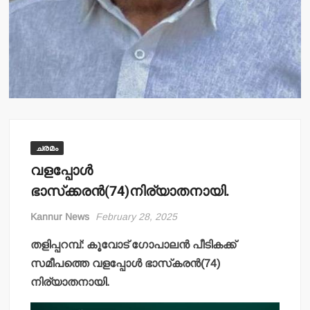
ചരമം
വളപ്പോള്‍
ഭാസ്‌ക്കരന്‍(74)നിര്യാതനായി.
Kannur News
February 28, 2025
തളിപ്പറമ്പ്: കൂവോട് ഗോപാലന്‍ പീടികക്ക്
സമീപത്തെ വളപ്പോള്‍ ഭാസ്‌കരന്‍(74)
നിര്യാതനായി.