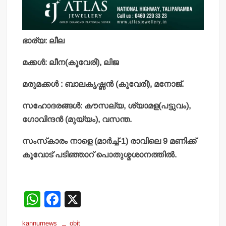
ഭാര്യ: ലീല
മക്കള്‍: ലീന(കൂവേരി), ലിജ
മരുമക്കള്‍ : ബാലകൃഷ്ണന്‍ (കൂവേരി), മനോജ്.
സഹോദരങ്ങള്‍: കൗസല്യ, ശ്യാമള(പട്ടുവം),
ഗോവിന്ദന്‍ (മുയ്യം), വസന്ത.
സംസ്‌കാരം നാളെ (മാര്‍ച്ച്-1) രാവിലെ 9 മണിക്ക്
കൂവോട് പടിഞ്ഞാറ് പൊതുശ്മശാനത്തില്‍.
W
F
X
h
a
kannurnews
obit