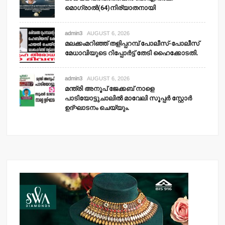
മൊഗ്രാല്‍(64)നിര്യാതനായി
admin3
AUGUST 6, 2026
മലക്കംമറിഞ്ഞ് തളിപ്പറമ്പ് പോലീസ്-പോലീസ്
മേധാവിയുടെ റിപ്പോര്‍ട്ട് തേടി ഹൈക്കോടതി.
admin3
AUGUST 6, 2026
മന്ത്രി അനൂപ് ജേക്കബ് നാളെ
പാടിയോട്ടുചാലില്‍ മാവേലി സൂപ്പര്‍ സ്റ്റോര്‍
ഉദ്ഘാടനം ചെയ്യും.