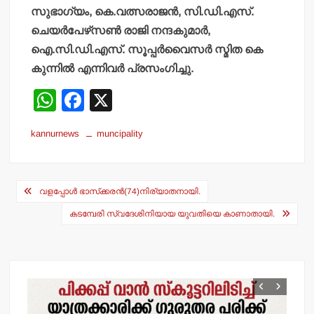
സുഭാഗ്യം, കെ.വത്സരാജന്‍, സി.ഡി.എസ്.
ചെയര്‍പേഴ്‌സണ്‍ രാജി നന്ദകുമാര്‍,
ഐ.സി.ഡി.എസ്. സൂപ്പര്‍വൈസര്‍ സ്മിത കെ
കുന്നില്‍ എന്നിവര്‍ പ്രസംഗിച്ചു.
W
F
X
h
a
kannurnews
muncipality
at
c
s
e
Post
A
b
വളപ്പോള്‍ ഭാസ്‌ക്കരന്‍(74)നിര്യാതനായി.
navigation
p
o
കടമ്പേരി സ്വദേശിനിയായ യുവതിയെ കാണാതായി.
p
o
k