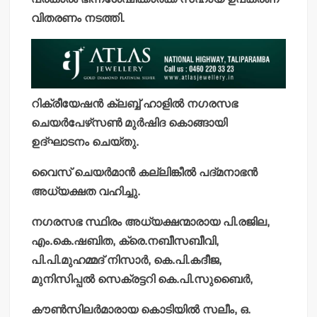
വിതരണം നടത്തി.
റിക്രീയേഷന്‍ ക്ലബ്ബ് ഹാളില്‍ നഗരസഭ
ചെയര്‍പേഴ്‌സണ്‍ മുര്‍ഷിദ കൊങ്ങായി
ഉദ്ഘാടനം ചെയ്തു.
വൈസ് ചെയര്‍മാന്‍ കല്ലിങ്കീല്‍ പദ്മനാഭന്‍
അധ്യക്ഷത വഹിച്ചു.
നഗരസഭ സ്ഥിരം അധ്യക്ഷന്മാരായ പി.രജില,
എം.കെ.ഷബിത, ക്രെ.നബീസബീവി,
പി.പി.മുഹമ്മദ് നിസാര്‍, കെ.പി.കദീജ,
മുനിസിപ്പല്‍ സെക്രട്ടറി കെ.പി.സുബൈര്‍,
കൗണ്‍സിലര്‍മാരായ കൊടിയില്‍ സലീം, ഒ.