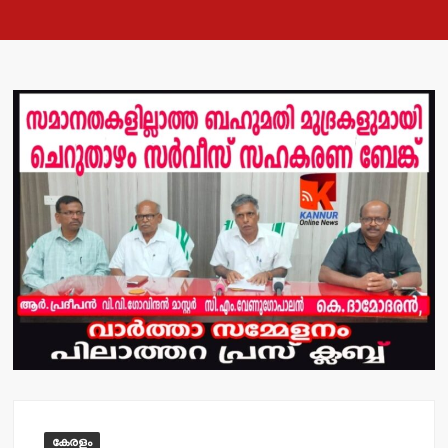
കേരളം