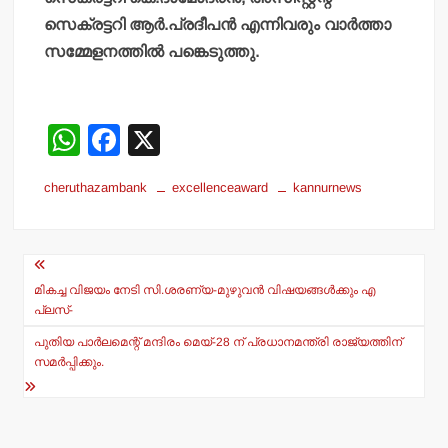
സെക്രട്ടറി ആര്‍.പ്രദീപന്‍ എന്നിവരും വാര്‍ത്താ
സമ്മേളനത്തില്‍ പങ്കെടുത്തു.
W
F
X
h
a
cheruthazambank
excellenceaward
kannurnews
at
c
s
e
Post
A
b
navigation
p
o
മികച്ച വിജയം നേടി സി.ശരണ്യ-മുഴുവന്‍ വിഷയങ്ങള്‍ക്കും എ
പ്ലസ്-
p
o
പുതിയ പാര്‍ലമെന്റ് മന്ദിരം മെയ്-28 ന് പ്രധാനമന്ത്രി രാജ്യത്തിന്
k
സമര്‍പ്പിക്കും.