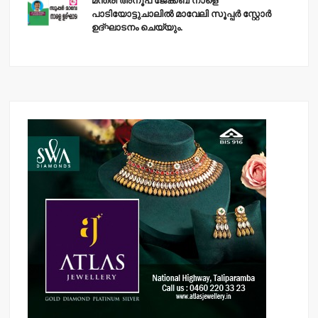
മന്ത്രി അനൂപ് ജേക്കബ് നാളെ
പാടിയോട്ടുചാലില്‍ മാവേലി സൂപ്പര്‍ സ്റ്റോര്‍
ഉദ്ഘാടനം ചെയ്യും.