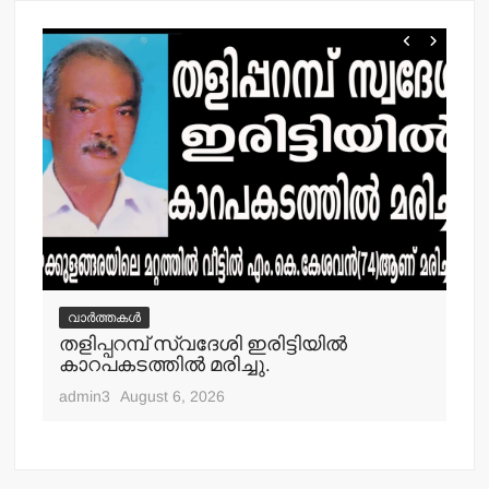
വാർത്തകൾ
വ
തളിപ്പറമ്പ് സ്വദേശി ഇരിട്ടിയില്‍
മാ
്‍
കാറപകടത്തില്‍ മരിച്ചു.
മൊ
admin3
August 6, 2026
adm