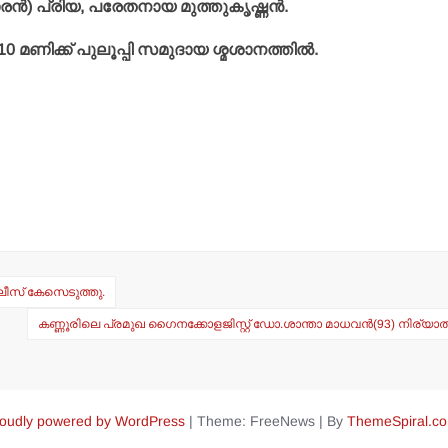
്‍) പ്രിയ, പരേതനായ മുത്തുകൃഷ്ണന്‍.
 മണിക്ക് പുലൂപ്പി സമുദായ ശ്മശാനത്തില്‍.
ോലീസ് കേസെടുത്തു.
കണ്ണൂരിലെ പ്രമുഖ ഗൈനക്കോളജിസ്റ്റ് ഡോ.ശാന്താ മാധവന്‍(93) നിര്യ
oudly powered by WordPress
|
Theme: FreeNews
|
By
ThemeSpiral.c