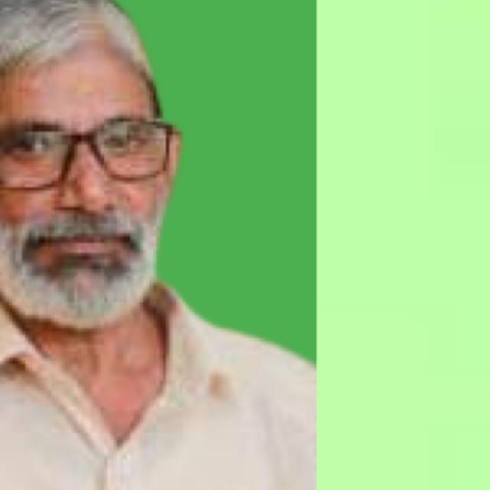
കരിമ്പം-ഹിലാല്‍
മന്ത്രി അന
നഗറില്‍ തെരുവുനായ
നാളെ
കേന്ദ്രം
പാടിയോട്ട
സ്ഥാപിക്കാനുള്ള
മാവേലി സൂപ്പ
നഗരസഭയുടെ നീക്കം
ഉദ്ഘാടനം
ഉപേക്ഷിക്കണം:
admin3
Augus
എസ്.ഡി.പി.ഐ
admin3
August 5, 2026