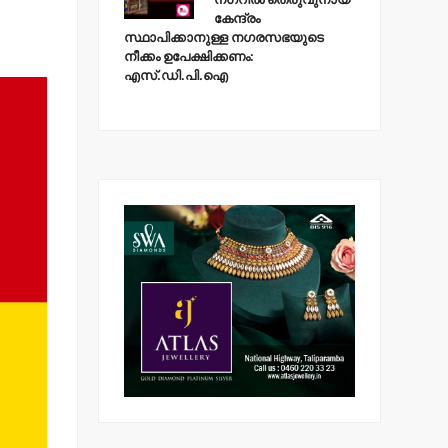
കേന്ദ്രം
സ്ഥാപിക്കാനുള്ള നഗരസഭയുടെ
നീക്കം ഉപേക്ഷിക്കണം:
എസ്.ഡി.പി.ഐ