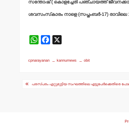
സന്തോഷ് ( കൊളച്ചേരി പഞ്ചായത്ത് ജീവനക്കാരന
ശവസംസ്‌കാരം നാളെ (സപ്തംബര്‍-17) രാവിലെ 10
W
F
X
h
a
at
c
cpnarayanan
kannurnews
obit
s
e
A
b
Post
p
o
പരസ്പരം ഏറ്റുമുട്ടിയ സംഘത്തിലെ എട്ടുപേര്‍ക്കെതിരെ പ
navigation
p
o
k
Pr