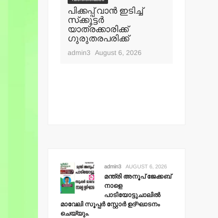
ൂപ് ജേക്കബ്
പിക്കപ്പ് വാന്‍ ഇടിച്ച്
ഇറ്റലി, 
സ്‌ക്കൂട്ടര്‍
വിസ വാഗ
ുചാലില്‍
യാത്രക്കാരിക്ക്
24 ലക്ഷം
ര്‍ സ്റ്റോര്‍
ഗുരുതരപരിക്ക്
തട്ടിയെട
 ചെയ്യും.
admin3
August 6, 2026
admin3
Aug
t 6, 2026
admin3
AUGUST 6, 2026
മന്ത്രി അനൂപ് ജേക്കബ്
നാളെ
പാടിയോട്ടുചാലില്‍
മാവേലി സൂപ്പര്‍ സ്റ്റോര്‍ ഉദ്ഘാടനം
ചെയ്യും.