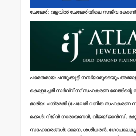
ചേലേരി: വളവില്‍ ചേലേരിയിലെ സജീവ കോണ്‍ഗ്
പരേതരായ ചന്തുക്കുട്ടി നമ്പ്യാരുടെയും അമ്
കൊളച്ചേരി സര്‍വ്വീസ് സഹകരണ ബേങ്കിന്റെ നീ
ഭാര്യ: ചന്ദ്രമതി (ചേലേരി വനിത സഹകരണ 
മക്കള്‍: റിജിന്‍ നാരായണന്‍, വിജയ് ജാന്‍സി, മരുമകന
സഹോദരങ്ങള്‍: ഓമന, ശശിധരന്‍, ഗോപാലകൃഷണന