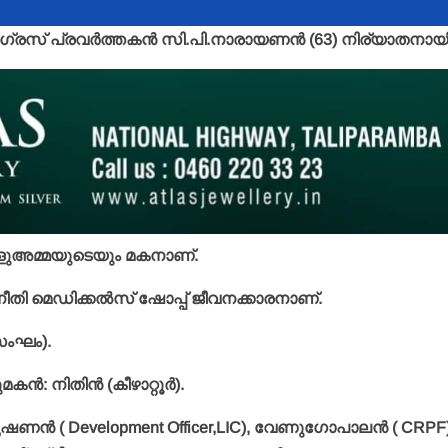
രസ് പ്രവര്‍ത്തകന്‍ സി.പി.നാരായണന്‍ (63) നിര്യാതനായി
മാളുഅമ്മയുടെയും മകനാണ്.
തി മെഡിക്കല്‍സ് ഷോപ്പ് ജീവനക്കാരനാണ്.
സംഘം).
്‍: നിതിന്‍ (കീഴാറ്റൂര്‍).
്‍ ( Development Officer,LIC), വേണുഗോപാലന്‍ ( CRPF