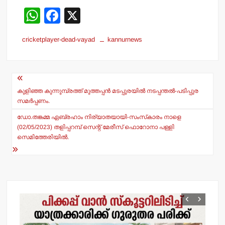
W
F
X
h
a
cricketplayer-dead-vayad
kannurnews
at
c
s
e
Post
A
b
navigation
p
o
കുളിഞ്ഞ കുന്നുമ്പ്രത്ത് മുത്തപ്പന്‍ മടപ്പുരയില്‍ നടപ്പന്തല്‍-പടിപ്പുര
സമര്‍പ്പണം.
p
o
ഡോ.തങ്കമ്മ ഏബ്രഹാം നിര്യാതയായി-സംസ്‌കാരം നാളെ
k
(02/05/2023) തളിപ്പറമ്പ് സെന്റ് മേരീസ് ഫൊറോനാ പള്ളി
സെമിത്തേരിയില്‍.