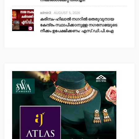
admin3
AUGUST 5, 2026
കരിമ്പം-ഹിലാല്‍ നഗറില്‍ തെരുവുനായ
കേന്ദ്രം സ്ഥാപിക്കാനുള്ള നഗരസഭയുടെ
നീക്കം ഉപേക്ഷിക്കണം: എസ്.ഡി.പി.ഐ