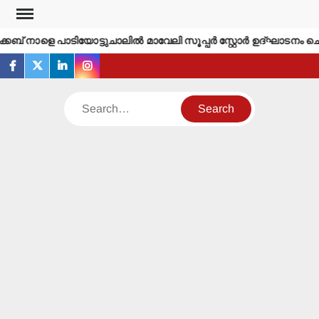
Skip
to
കബ് നാളെ പാടിയോട്ടുചാലില്‍ മാവേലി സൂപ്പര്‍ സ്റ്റോര്‍ ഉദ്ഘാടനം ചെ
content
facebook
twitter
linkedin
instagram
Search