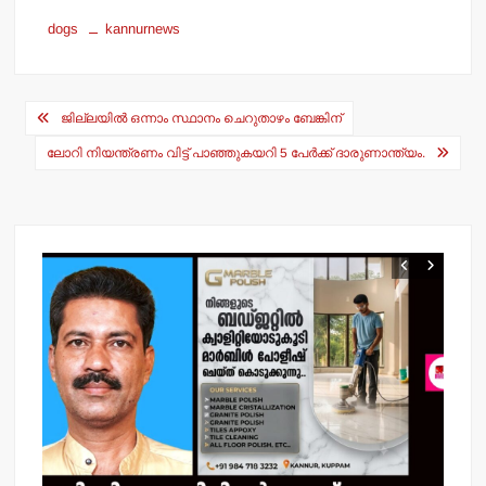
h
a
dogs
kannurnews
at
c
s
e
Post
A
b
ജില്ലയില്‍ ഒന്നാം സ്ഥാനം ചെറുതാഴം ബേങ്കിന്
navigation
p
o
ലോറി നിയന്ത്രണം വിട്ട് പാഞ്ഞുകയറി 5 പേര്‍ക്ക് ദാരുണാന്ത്യം.
p
o
k