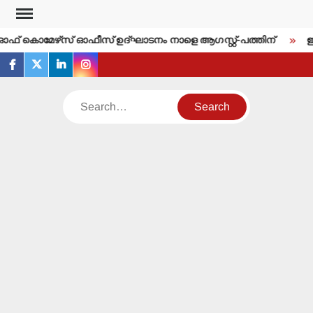
Skip
to
്‍ ഓഫ് കൊമേഴ്‌സ് ഓഫീസ് ഉദ്ഘാടനം നാളെ ആഗസ്റ്റ്-പത്തിന്
ഇന്
content
facebook
twitter
linkedin
instagram
Search