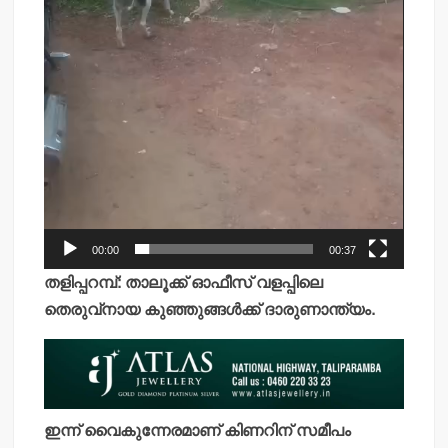
00:00
00:37
തളിപ്പറമ്പ്: താലൂക്ക് ഓഫീസ് വളപ്പിലെ
തെരുവ്‌നായ കുഞ്ഞുങ്ങള്‍ക്ക് ദാരുണാന്ത്യം.
ഇന്ന് വൈകുന്നേരമാണ് കിണറിന് സമീപം