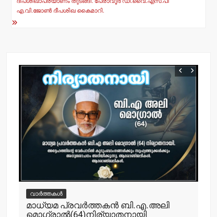
k
ദീപശിഖാപ്രയാണം തുടങ്ങി. പേരാവൂര്‍ ഡി.വൈ.എസ്.പി
എ.വി.ജോണ്‍ ദീപശിഖ കൈമാറി.
വാർത്തകൾ
വ
മാധ്യമ പ്രവര്‍ത്തകന്‍ ബി.എ.അലി
മല
മൊഗ്രാല്‍(64)നിര്യാതനായി
പോ