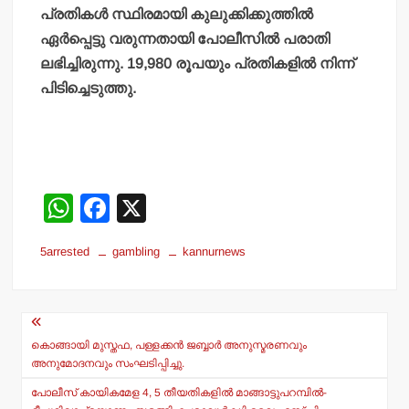
പ്രതികള്‍ സ്ഥിരമായി കുലുക്കിക്കുത്തില്‍
ഏര്‍പ്പെട്ടു വരുന്നതായി പോലീസില്‍ പരാതി
ലഭിച്ചിരുന്നു. 19,980 രൂപയും പ്രതികളില്‍ നിന്ന്
പിടിച്ചെടുത്തു.
W
F
X
h
a
5arrested
gambling
kannurnews
at
c
s
e
Post
A
b
navigation
p
o
കൊങ്ങായി മുസ്തഫ, പള്ളക്കന്‍ ജബ്ബാര്‍ അനുസ്മരണവും
അനുമോദനവും സംഘടിപ്പിച്ചു.
p
o
പോലീസ് കായികമേള 4, 5 തീയതികളില്‍ മാങ്ങാട്ടുപറമ്പില്‍-